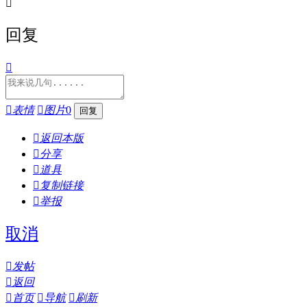

回复


表情

图片
0

返回本版

分享

道具

复制链接

举报
取消

发帖

返回

首页

导航

刷新