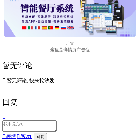
广告
这里是详情页广告位
暂无评论

暂无评论, 快来抢沙发

回复


表情

图片
0