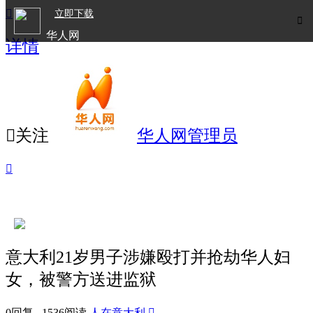

立即下载

华人网
详情
欧洲华人生活APP

关注
华人网管理员

意大利21岁男子涉嫌殴打并抢劫华人妇
女，被警方送进监狱
0回复 1536阅读
人在意大利
