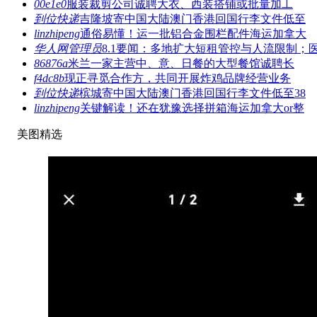
00e1e0
服装裁剪公司诚聘大衣、西装搭铺或批量加工
到位快递
吉隆坡寄中国大陆澳门香港回国行李文件低至
linzhipeng
通俗易懂！运一批铝合金围栏配件海运加拿大
华人网管理员
8.1要闻：多地扩大短租管控与人流限制；
86876a
米兰一家主营中、意、日餐的大型餐馆诚聘长
f4dc8b
现正寻觅合作方，共同开展炸鸡品牌经营业务
到位快递
槟城寄中国大陆澳门香港回国行李文件低至38
linzhipeng
关键解读！还在犹豫选择拼箱海运加拿大or整
美图精选