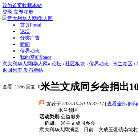
设为首页
收藏本站
登录
立即注册
首页
Portal
论坛
分类广告
新闻
侨界动态
我的空间
Space
意大利华人网|华人网
»
论坛
›
社区板块
›
侨界动态
›
米兰领区
›
返回列表
发布新帖
米兰文成同乡会捐出1
查看:
1356
|
回复:
0
发表于 2025-10-20 16:37:17
|
查看全部
|
阅
米兰领区
活动类别:
公益服务
侨团:
米兰文成同乡会
意大利华人网消息：日前，文成玉壶镇南坑村