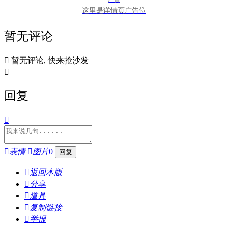
这里是详情页广告位
暂无评论

暂无评论, 快来抢沙发

回复


表情

图片
0

返回本版

分享

道具

复制链接

举报