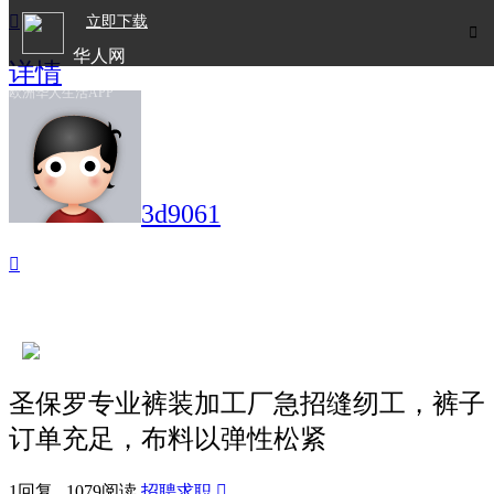

立即下载

华人网
详情
欧洲华人生活APP
3d9061

圣保罗专业裤装加工厂急招缝纫工，裤子
订单充足，布料以弹性松紧
1回复 1079阅读
招聘求职
