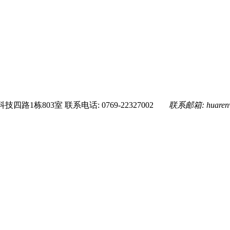
技四路1栋803室
联系电话: 0769-22327002
联系邮箱:
huare