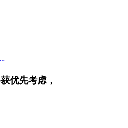
..
将获优先考虑，