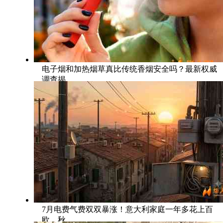
电子烟和加热烟草真比传统香烟安全吗？最新权威
调查揭
7月电费气费双双暴涨！意大利家庭一年多花上百
欧，秋