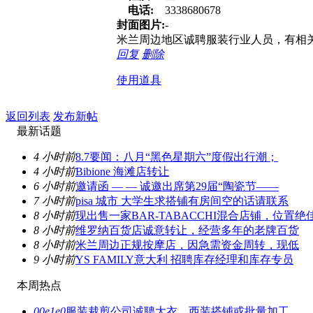
电话:
3338680678
封面图片:
-
米兰周边地区诚聘服装行业人员，有相关
回复
删除
使用道具
返回列表
发布新帖
最新话题
4 小时前
8.7要闻：八月“黑色星期六”度假出行潮；
4 小时前
Bibione 海滩店转让
6 小时前
邀请函 — — 诚邀出席第29届“陶瓷节——
7 小时前
pisa 城市 大学生求搭铺有房间空的话请联系
8 小时前
现出售一家BAR-TABACCHI混合店铺，位置绝
8 小时前
维罗纳百货店诚意转让，经营多年的老牌百货
8 小时前
米兰周边正规按摩店，因急需资金周转，现低
9 小时前
YS FAMILY意大利 招聘库存经理和库存专员
本周热点
00e1e0
服装裁剪公司诚聘大衣、西装搭铺或批量加工