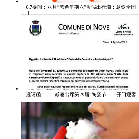
8.7要闻：八月“黑色星期六”度假出行潮；意铁全国
上
邀请函 — — 诚邀出席第29届“陶瓷节——开门迎客”