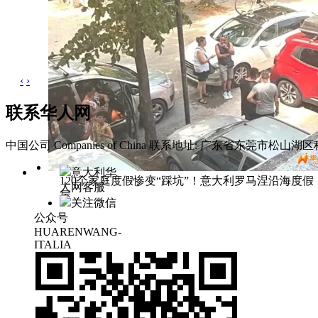
‹
›
联系华人网
中国公司 Companies of China
联系地址: 广东省东莞市松山湖区科
意大利华
120个家庭度假惨变“踩坑”！意大利罗马涅沿海度假
人网客服
屋
关注微信
公众号
HUARENWANG-
ITALIA