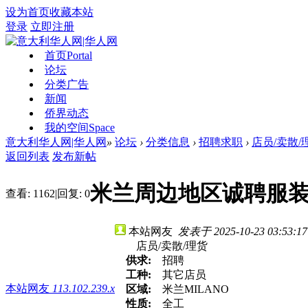
设为首页
收藏本站
登录
立即注册
首页
Portal
论坛
分类广告
新闻
侨界动态
我的空间
Space
意大利华人网|华人网
»
论坛
›
分类信息
›
招聘求职
›
店员/卖散/
返回列表
发布新帖
米兰周边地区诚聘服
查看:
1162
|
回复:
0
本站网友
发表于 2025-10-23 03:53:17
店员/卖散/理货
供求:
招聘
工种:
其它店员
本站网友
113.102.239.x
区域:
米兰MILANO
性质:
全工