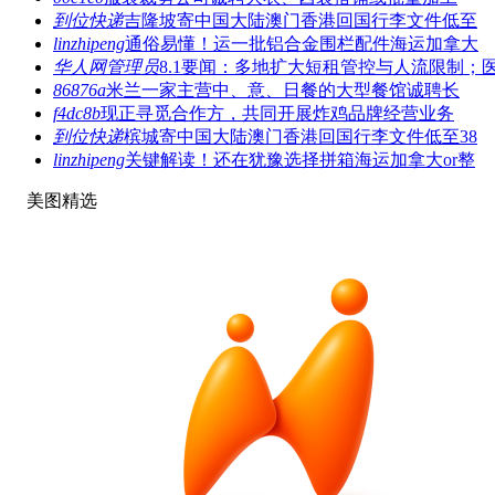
到位快递
吉隆坡寄中国大陆澳门香港回国行李文件低至
linzhipeng
通俗易懂！运一批铝合金围栏配件海运加拿大
华人网管理员
8.1要闻：多地扩大短租管控与人流限制；
86876a
米兰一家主营中、意、日餐的大型餐馆诚聘长
f4dc8b
现正寻觅合作方，共同开展炸鸡品牌经营业务
到位快递
槟城寄中国大陆澳门香港回国行李文件低至38
linzhipeng
关键解读！还在犹豫选择拼箱海运加拿大or整
美图精选