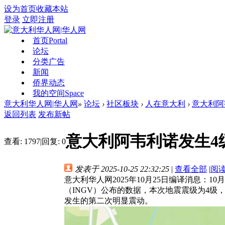
设为首页
收藏本站
登录
立即注册
首页
Portal
论坛
分类广告
新闻
侨界动态
我的空间
Space
意大利华人网|华人网
»
论坛
›
社区板块
›
人在意大利
›
意大利阿
返回列表
发布新帖
意大利阿韦利诺发生4
查看:
1797
|
回复:
0
发表于 2025-10-25 22:32:25
|
查看全部
|
阅
意大利华人网2025年10月25日编译消息：
（INGV）公布的数据，本次地震震级为4级，
发生的第二次明显震动。