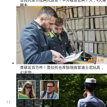
普拉托警方拉网式巡查！半月核查近两千人，4人落
网多
查获近百万件！普拉托仓库惊现假冒迪士尼玩具，
42岁华
‹
›