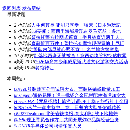
返回列表
发布新帖
最新话题
2 小时前
人生何其長 哪能只享受一張床【日本遊玩記
9 小时前
8.9要闻：西西里海域发现古罗马沉船；多地
9 小时前
普拉托警方拉网式巡查！半月核查近两千人，
9 小时前
查获近百万件！普拉托仓库惊现假冒迪士尼玩
9 小时前
“警队内部早就心照不宣！”米兰地方警察集
10 小时前
刚落地西班牙就被查！意西边境管控突然收紧
昨天 20:15
2026华裔青少年威尼斯武道文化游学交流活动
昨天 15:46
餐馆转让
本周热点
00e1e0
服装裁剪公司诚聘大衣、西装搭铺或批量加工
linzhipeng
通俗易懂！运一批铝合金围栏配件海运加拿大
Hiseas HR
【罗马招聘】旅游计调OP｜华人旅行社｜全职
86876a
米兰一家主营中、意、日餐的大型餐馆诚聘长
cf9927
Dealmoon北美省钱快报-意大利站 线下地推兼
f4dc8b
现正寻觅合作方，共同开展炸鸡品牌经营业务
Seiki-HR
半导体公司聘请销售人员