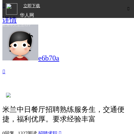

立即下载

华人网
详情
欧洲华人生活APP
e6b70a

米兰中日餐厅招聘熟练服务生，交通便
捷，福利优厚。要求经验丰富
0回复 1327阅读
招聘求职
