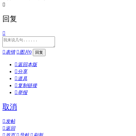

回复


表情

图片
0

返回本版

分享

道具

复制链接

举报
取消

发帖

返回

首页

导航

刷新