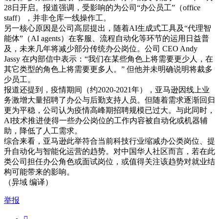
28日开启。报道强调，受影响的为公司“办公员工”（office
staff），并非仓库一线操作工。
另一核心原因是公司高层提出，随着AI生成式工具及“代理智
能体”（AI agents）在客服、流程自动化等环节的运用日益普
及，未来几年将减少部分传统办公岗位。公司 CEO Andy
Jassy 在内部信中表示：“我们在某些角色上将需要更少人，在
其它类型的角色上将需要更多人。” 但他并未明确说明将裁多
少员工。
报道还提到，疫情期间（约2020-2021年），亚马逊因线上业
务激增大量招聘了办公与后勤支持人员。但随着需求逐渐回归
更为平稳，公司认为疫情高峰期招聘规模已过大。与此同时，
AI技术推进使得一些办公岗位的工作内容被自动化或机器辅
助，降低了人工需求。
综合来看，亚马逊此举符合当前科技行业缩减办公类岗位、提
升自动化与智能化运营的趋势。对中国华人社区而言，若在此
类公司担任办公角色或面试岗位，或值得关注该趋势对就业结
构可能带来的影响。
（异域 编译）
举报