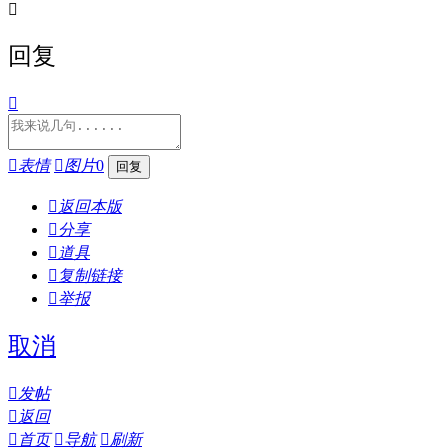

回复


表情

图片
0

返回本版

分享

道具

复制链接

举报
取消

发帖

返回

首页

导航

刷新