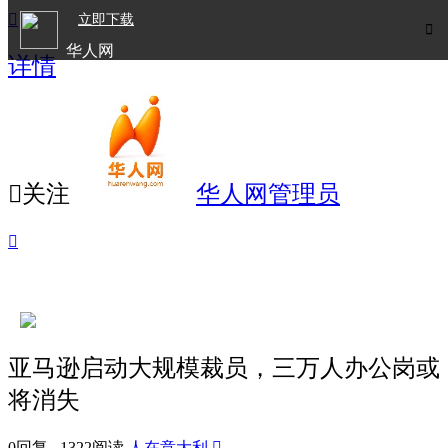

立即下载

华人网
详情
欧洲华人生活APP

关注
华人网管理员

亚马逊启动大规模裁员，三万人办公岗或
将消失
0回复 1322阅读
人在意大利
