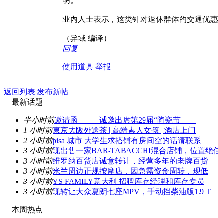
明。
业内人士表示，这类针对退休群体的交通优惠
（异域 编译）
回复
使用道具
举报
返回列表
发布新帖
最新话题
半小时前
邀请函 — — 诚邀出席第29届“陶瓷节——
1 小时前
東京大阪外送茶 | 高端素人女孩 | 酒店上门
2 小时前
pisa 城市 大学生求搭铺有房间空的话请联系
3 小时前
现出售一家BAR-TABACCHI混合店铺，位置绝
3 小时前
维罗纳百货店诚意转让，经营多年的老牌百货
3 小时前
米兰周边正规按摩店，因急需资金周转，现低
3 小时前
YS FAMILY意大利 招聘库存经理和库存专员
3 小时前
现转让大众夏朗七座MPV，手动挡柴油版1.9 T
本周热点