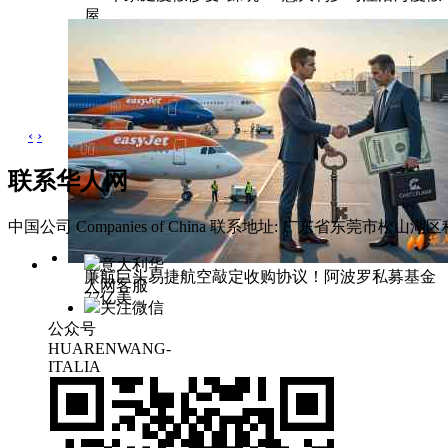
屋
‹
›
联系华人网
中国公司 Companies of China
联系地址: 广东省东莞市松山湖区科
意大利华
廉航巨头易捷航空敲定收购协议！阿波罗私募基金
人网客服
77亿美
关注微信
公众号
HUARENWANG-
ITALIA