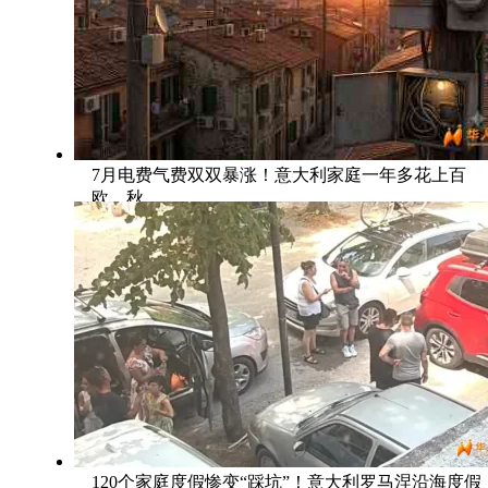
7月电费气费双双暴涨！意大利家庭一年多花上百
欧，秋
120个家庭度假惨变“踩坑”！意大利罗马涅沿海度假