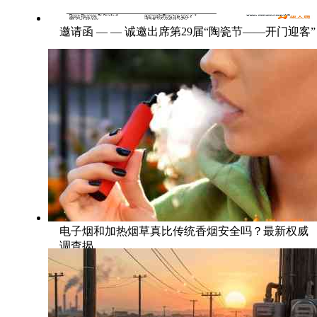
邀请函 — — 诚邀出席第29届“陶瓷节——开门迎客”
电子烟和加热烟草真比传统香烟安全吗？最新权威
调查揭