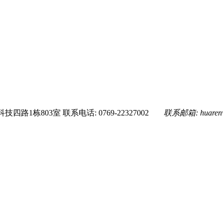
技四路1栋803室
联系电话: 0769-22327002
联系邮箱:
huare