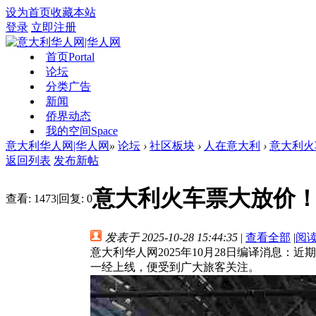
设为首页
收藏本站
登录
立即注册
首页
Portal
论坛
分类广告
新闻
侨界动态
我的空间
Space
意大利华人网|华人网
»
论坛
›
社区板块
›
人在意大利
›
意大利火车票
返回列表
发布新帖
意大利火车票大放价！Fre
查看:
1473
|
回复:
0
发表于 2025-10-28 15:44:35
|
查看全部
|
阅
意大利华人网2025年10月28日编译消息：近期
一经上线，便受到广大旅客关注。