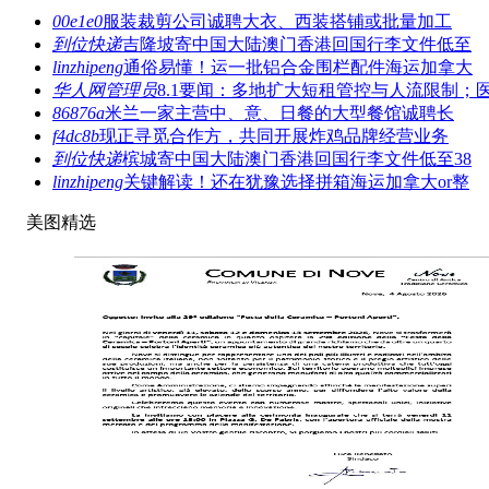
00e1e0
服装裁剪公司诚聘大衣、西装搭铺或批量加工
到位快递
吉隆坡寄中国大陆澳门香港回国行李文件低至
linzhipeng
通俗易懂！运一批铝合金围栏配件海运加拿大
华人网管理员
8.1要闻：多地扩大短租管控与人流限制；
86876a
米兰一家主营中、意、日餐的大型餐馆诚聘长
f4dc8b
现正寻觅合作方，共同开展炸鸡品牌经营业务
到位快递
槟城寄中国大陆澳门香港回国行李文件低至38
linzhipeng
关键解读！还在犹豫选择拼箱海运加拿大or整
美图精选