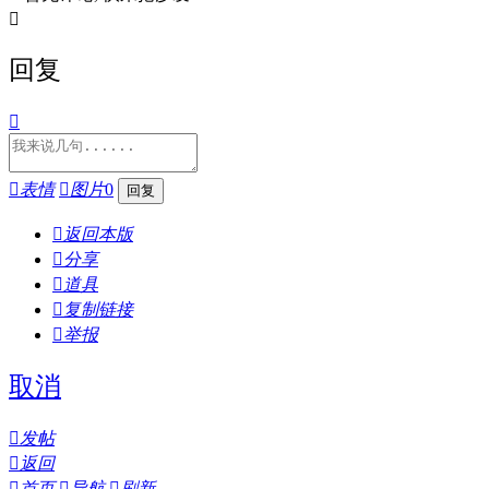

回复


表情

图片
0

返回本版

分享

道具

复制链接

举报
取消

发帖

返回

首页

导航

刷新