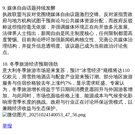
9. 媒体自由话题持续发酵
执政联盟与反对党围绕媒体自由议题激烈交锋。反对派指责政
府与地方机构试图干预舆论与公共媒体资源分配，而政府反驳
称这些指控毫无依据，并强调媒体环境正在向开放多元发展。
法律界人士指出，新闻自由是民主制度核心，任何限制都需高
度警惕。目前舆论呼吁加强新闻机构独立性、完善公共媒体治
理结构，并提升信息透明度。该议题已成为当前政治讨论焦
点。
10. 冬季旅游经济预期强劲
意大利冬季旅游市场迎来复苏，预计“冰雪经济”规模将达110
亿欧元，滑雪胜地酒店与配套产业迎来预订潮。部分地区旅游
服务与住宿价格较去年上涨约7%，显示需求旺盛。专家认
为，冬季旅游增长得益于节日期间消费意愿回升与外国游客增
加。与此同时，市场也面临价格上涨、能源成本与气候变化影
响滑雪季长度的挑战。政府与行业正在讨论环保运营模式，以
兼顾经济收益与生态保护。
举报