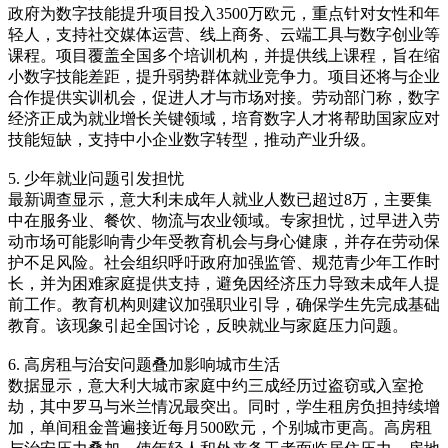
政府为数字技能提升项目投入3500万欧元，重点针对女性和年
轻人，支持社交媒体运营、线上商务、云端工具与数字创业等
课程。项目覆盖全国多个培训机构，并提供线上课程，旨在缩
小数字技能差距，提升弱势群体就业竞争力。项目还将与企业
合作提供实训机会，促进人才与市场对接。劳动部门称，数字
经济正成为就业增长关键领域，培育数字人才将帮助国家应对
技能短缺，支持中小企业数字转型，推动产业升级。
5. 少年就业问题引发担忧
最新调查显示，意大利未成年人就业人数已超过8万，主要集
中在服务业、餐饮、物流与农业领域。专家担忧，过早进入劳
动市场可能影响青少年受教育机会与身心健康，并存在劳动保
护不足风险。社会组织呼吁政府加强监管、规范青少年工作时
长，并为困难家庭提供支持，避免因经济压力导致未成年人提
前工作。教育机构则建议加强职业引导，确保学生先完成基础
教育。该现象引起全国讨论，反映就业与家庭压力问题。
6. 高房租与治安问题叠加影响城市生活
数据显示，意大利大城市家庭中约三成经历过盗窃或入室抢
劫，其中罗马与米兰情况最突出。同时，学生租房负担持续增
加，单间租金普遍接近每月500欧元，个别城市更高。高房租