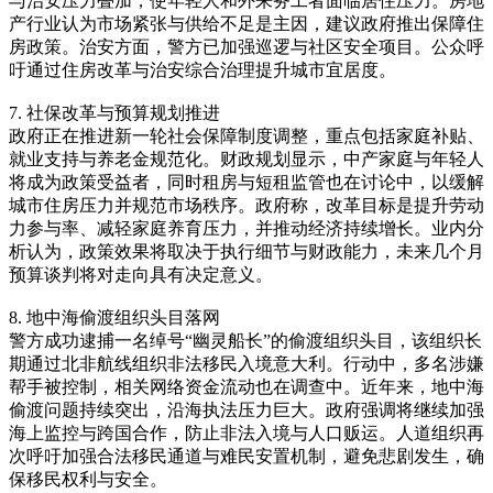
与治安压力叠加，使年轻人和外来务工者面临居住压力。房地
产行业认为市场紧张与供给不足是主因，建议政府推出保障住
房政策。治安方面，警方已加强巡逻与社区安全项目。公众呼
吁通过住房改革与治安综合治理提升城市宜居度。
7. 社保改革与预算规划推进
政府正在推进新一轮社会保障制度调整，重点包括家庭补贴、
就业支持与养老金规范化。财政规划显示，中产家庭与年轻人
将成为政策受益者，同时租房与短租监管也在讨论中，以缓解
城市住房压力并规范市场秩序。政府称，改革目标是提升劳动
力参与率、减轻家庭养育压力，并推动经济持续增长。业内分
析认为，政策效果将取决于执行细节与财政能力，未来几个月
预算谈判将对走向具有决定意义。
8. 地中海偷渡组织头目落网
警方成功逮捕一名绰号“幽灵船长”的偷渡组织头目，该组织长
期通过北非航线组织非法移民入境意大利。行动中，多名涉嫌
帮手被控制，相关网络资金流动也在调查中。近年来，地中海
偷渡问题持续突出，沿海执法压力巨大。政府强调将继续加强
海上监控与跨国合作，防止非法入境与人口贩运。人道组织再
次呼吁加强合法移民通道与难民安置机制，避免悲剧发生，确
保移民权利与安全。