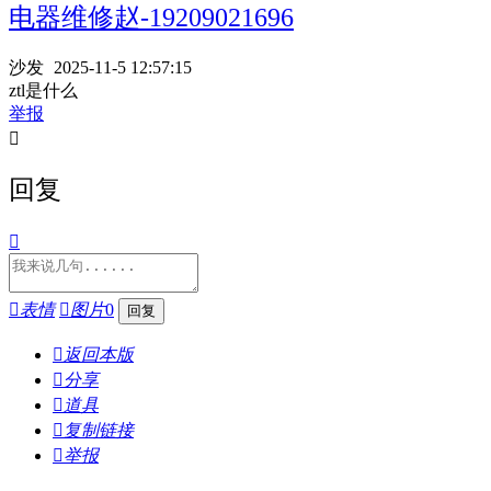
电器维修赵-19209021696
沙发
2025-11-5 12:57:15
ztl是什么
举报

回复


表情

图片
0

返回本版

分享

道具

复制链接

举报