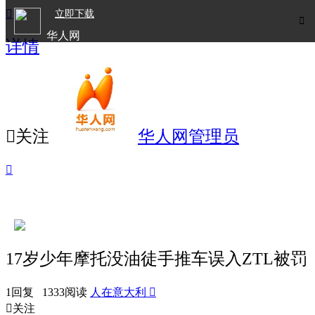

立即下载

华人网
详情
欧洲华人生活APP

关注
华人网管理员

17岁少年摩托没油徒手推车误入ZTL被罚
1回复 1333阅读
人在意大利


关注