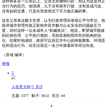
这样将多走一公里以上。父亲无奈缴纳罚款，却认为这是对正
当行为的惩罚。他强调，儿子没有骑车行驶、没有造成污染、
没有妨碍交通，只是在突发情况下尽力做正确的事。
这名父亲表达极大失望，认为行政管理应体现公平与常识。他
批评城市管理对真正影响市容市貌与公众安全的问题缺乏力
度，却对这样一位未成年人“机械执法”。他说，希望城市能做
到比例合理、公平执行规则，否则容易削弱市民对机构的信
任。结尾时他感叹，政府可以容忍市中心的闲散聚集、环境恶
化和违法行为，却无法容忍一名少年推着坏车经过街道。
（异域 编译）
举报

人在意大利

关注
主题: 3377 帖子: 3614
关注:
44