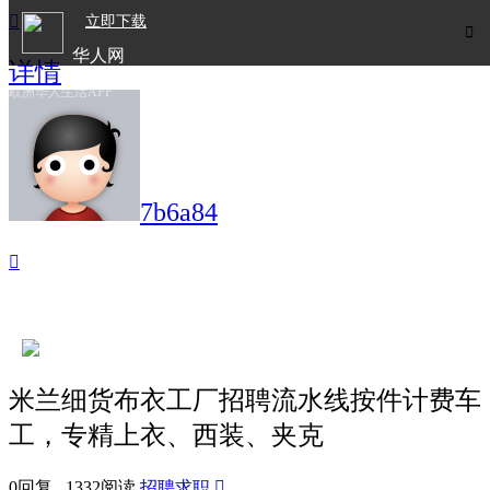

立即下载

华人网
详情
欧洲华人生活APP
7b6a84

米兰细货布衣工厂招聘流水线按件计费车
工，专精上衣、西装、夹克
0回复 1332阅读
招聘求职
