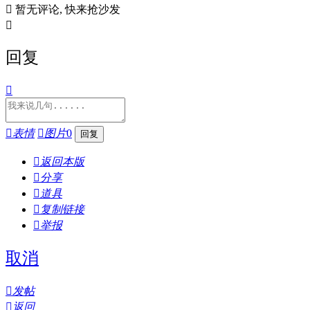

暂无评论, 快来抢沙发

回复


表情

图片
0

返回本版

分享

道具

复制链接

举报
取消

发帖

返回