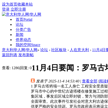
设为首页
收藏本站
登录
立即注册
首页
Portal
论坛
分类广告
新闻
侨界动态
我的空间
Space
意大利华人网|华人网
»
论坛
›
社区板块
›
人在意大利
›
11月4
返回列表
发布新帖
11月4日要闻：罗马
查看:
1286
|
回复:
0
发表于 2025-11-4 14:53:40
|
查看全部
|
阅读
1 罗马古塔坍塌一名工人身亡 工程安全受质疑
罗马市中心的中世纪古迹塔楼在修复施工过程
集区域，事发后区域立即封锁，警方与消防部
全面审查。此次事件引发社会对意大利古迹保
供更严格的安全培训。罗马市政府表示将设立