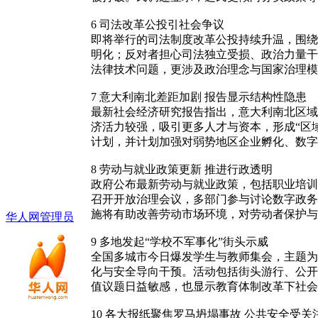
6 司法改革公投引社会争议
即将举行的司法制度改革公投持续升温，围绕
明化；反对者担心司法独立受损、政治力量干
法律技术问题，更涉及政治理念与国家治理模
7 意大利南北差距加剧 报告显示结构性隐患
最新社会经济研究报告指出，意大利南北区域
济活力较强，吸引更多人才与资本，形成“区
计划，并计划加强对弱势地区企业孵化、数字
8 劳动与就业政策更新 推进行政透明
政府公布最新劳动与就业政策，包括职业培训
召开开放治理会议，多部门参与讨论数字政务
施将有助改善劳动市场环境，对劳动者保护与
华人网管理员
9 多地发起“学校不军事化”街头示威
全国多城市今日爆发学生与教师集会，主题为
化与安全导向干预。活动包括街头游行、公开
值议题日益敏感，也显示教育体制改革下社会
10 各大报纸聚焦罗马坍塌事故 公共安全受关