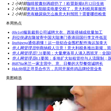
2 小时前
咖啡胶囊别再瞎扔了！欧盟新规8月12日生效
2 小时前
家用太阳能卖电要交税了，意大利税局掌握所
2 小时前
患有糖尿病怎么换意大利驾照？需要哪些检查
本周热点
00e1e0
服装裁剪公司诚聘大衣、西装搭铺或批量加工
到位快递
吉隆坡寄中国大陆澳门香港回国行李文件低至
linzhipeng
通俗易懂！运一批铝合金围栏配件海运加拿大
华人网管理员
华商纳税人注意！意大利税务推出新规，简
华人网管理员
7.31要闻：大量摩洛哥人涌入西班牙；全国
华人网管理员
8.1要闻：多地扩大短租管控与人流限制；
86876a
米兰一家主营中、意、日餐的大型餐馆诚聘长
f4dc8b
现正寻觅合作方，共同开展炸鸡品牌经营业务
美图精选