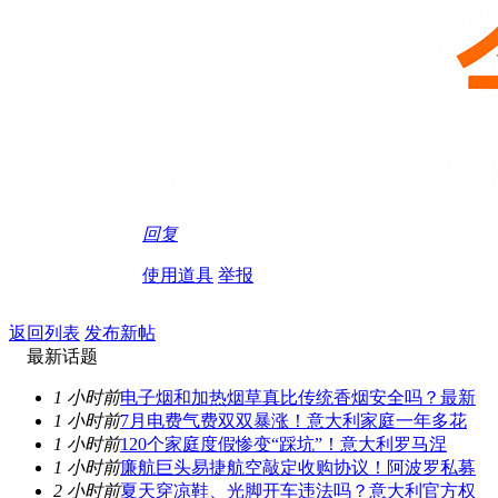
回复
使用道具
举报
返回列表
发布新帖
最新话题
1 小时前
电子烟和加热烟草真比传统香烟安全吗？最新
1 小时前
7月电费气费双双暴涨！意大利家庭一年多花
1 小时前
120个家庭度假惨变“踩坑”！意大利罗马涅
1 小时前
廉航巨头易捷航空敲定收购协议！阿波罗私募
2 小时前
夏天穿凉鞋、光脚开车违法吗？意大利官方权