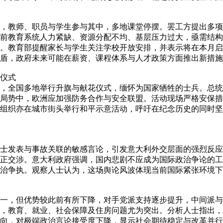
，教师、职员与学生参与其中，多地课堂停摆。罢工方提出多项
前教育系统人力紧缺、资源分配不均、基层压力过大，亟需结构
。教育部提醒家长与学生关注学校开放安排，并表示将在本月启
盾，政府未来可能在薪资、课程体系与人才政策方面推出新措施
席仪式
，全国多地举行升旗与献花仪式，缅怀为国家牺牲的士兵。总统
局势中，欧洲应加强防务合作与安全联盟。活动现场严格安保措
组织亦在城市街头举行和平示意活动，呼吁在纪念历史的同时坚
士发表与事故关联的敏感言论，引发意大利外交层面的强烈反应
正交涉。意大利政府强调，国内悲剧不应成为国际政治争论的工
治争执。观察人士认为，这场舆论风波体现当前国际紧张环境下
一，但优势较此前有所下降，对手党派支持逐步提升，中间派与
，教育、就业、社会保障及住房问题尤为突出。分析人士指出，
向，对极端政治言论接受度下降，显示社会期待稳定与改革并行