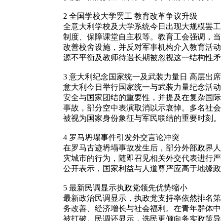
2 全国学校大学罢工 教育改革争议升级
全意大利学校及大学系统今日出现大规模罢工
制度、保障课堂自主权等。教育工会强调，当
改善校舍设施，并反对军事机构介入教育活动
源不平衡及教师待遇长期被忽视这一结构性矛
3 意大利纪念国家统一及武装力量日 高层出
意大利今日举行国家统一与武装力量纪念活动
安全与国家团结的重要性，并提及在复杂国际
事故，部分空中表演取消以示哀悼。多名社会
被视为国家身份象征与军民联结的重要时刻。
4 罗马坍塌事件引发外交言论冲突
在罗马古迹坍塌事故发生后，部分外部政界人
灾城市的行为，随即召见相关外交代表进行严
公开表示，国家利益与人道尊严应高于地缘政
5 最新民调显示执政党领先优势缩小
最新政治民调显示，执政党支持率依然排名第
务改善、经济增长与社会福利。在青年群体中
被打破。民调还显示，选民更倾向务实政策导