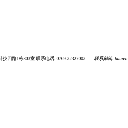
技四路1栋803室
联系电话: 0769-22327002
联系邮箱:
huare