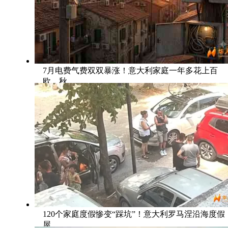
7月电费气费双双暴涨！意大利家庭一年多花上百
欧，秋
120个家庭度假惨变“踩坑”！意大利罗马涅沿海度假
屋