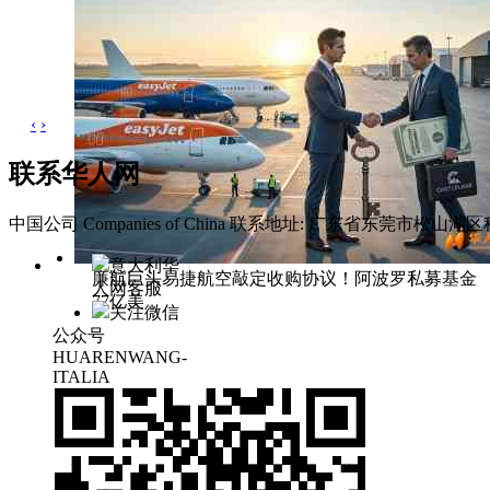
‹
›
联系华人网
中国公司 Companies of China
联系地址: 广东省东莞市松山湖区科
意大利华
廉航巨头易捷航空敲定收购协议！阿波罗私募基金
人网客服
77亿美
关注微信
公众号
HUARENWANG-
ITALIA