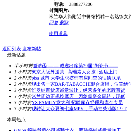
电话:
3888277206
封面图片:
-
米兰华人街附近中餐馆招聘一名熟练女跑堂，薪资
回复
删除
使用道具
返回列表
发布新帖
最新话题
半小时前
邀请函 — — 诚邀出席第29届“陶瓷节——
1 小时前
東京大阪外送茶 | 高端素人女孩 | 酒店上门
2 小时前
pisa 城市 大学生求搭铺有房间空的话请联系
3 小时前
现出售一家BAR-TABACCHI混合店铺，位置绝
3 小时前
维罗纳百货店诚意转让，经营多年的老牌百货
3 小时前
米兰周边正规按摩店，因急需资金周转，现低
3 小时前
YS FAMILY意大利 招聘库存经理和库存专员
3 小时前
现转让大众夏朗七座MPV，手动挡柴油版1.9 T
本周热点
00e1e0
服装裁剪公司诚聘大衣、西装搭铺或批量加工