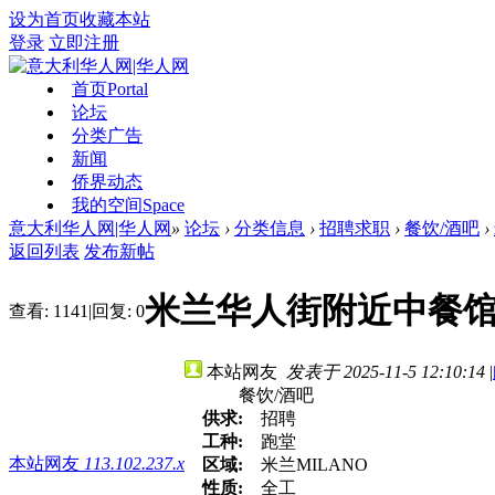
设为首页
收藏本站
登录
立即注册
首页
Portal
论坛
分类广告
新闻
侨界动态
我的空间
Space
意大利华人网|华人网
»
论坛
›
分类信息
›
招聘求职
›
餐饮/酒吧
›
返回列表
发布新帖
米兰华人街附近中餐
查看:
1141
|
回复:
0
本站网友
发表于 2025-11-5 12:10:14
|
餐饮/酒吧
供求:
招聘
工种:
跑堂
本站网友
113.102.237.x
区域:
米兰MILANO
性质:
全工