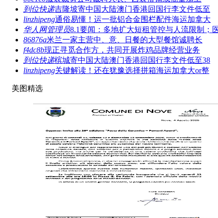
到位快递
吉隆坡寄中国大陆澳门香港回国行李文件低至
linzhipeng
通俗易懂！运一批铝合金围栏配件海运加拿大
华人网管理员
8.1要闻：多地扩大短租管控与人流限制；
86876a
米兰一家主营中、意、日餐的大型餐馆诚聘长
f4dc8b
现正寻觅合作方，共同开展炸鸡品牌经营业务
到位快递
槟城寄中国大陆澳门香港回国行李文件低至38
linzhipeng
关键解读！还在犹豫选择拼箱海运加拿大or整
美图精选