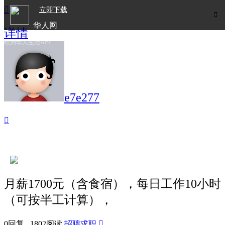

立即下载

华人网
详情
欧洲华人生活APP
e7e277

月薪1700元（含食宿），每日工作10小时
（可按半工计算），
0回复 1802阅读
招聘求职
