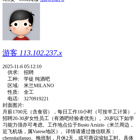
游客
113.102.237.x
2025-11-6 05:12:10
供求:
招聘
工种:
学徒 纯酒吧
区域:
米兰MILANO
性质:
全工
电话:
3270919221
封面图片:
月薪1700元（含食宿），每日工作10小时（可按半工计算），
招聘20-30岁女性员工（有酒吧经验者优先）。20岁以下如学
习能力强亦可考虑。工作地点位于Busto Arsizio（米兰周边，
近飞机场，属Varese地区）。详情请通过微信联系：
chensitaifanuo。晚班制，月休2天，或可商议缩短工时。具体