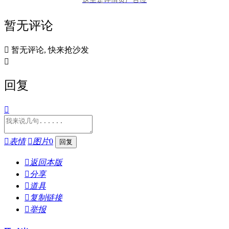
暂无评论

暂无评论, 快来抢沙发

回复


表情

图片
0

返回本版

分享

道具

复制链接

举报