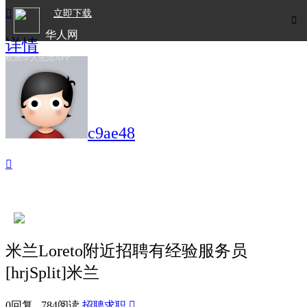

立即下载

华人网
详情
欧洲华人生活APP
c9ae48

米兰Loreto附近招聘有经验服务员
[hrjSplit]米兰
0回复 784阅读
招聘求职
