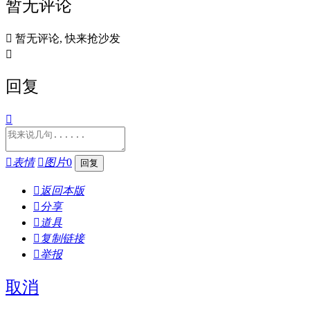
暂无评论

暂无评论, 快来抢沙发

回复


表情

图片
0

返回本版

分享

道具

复制链接

举报
取消