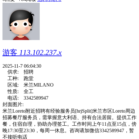
游客
113.102.237.x
2025-11-7 06:04:30
供求:
招聘
工种:
跑堂
区域:
米兰MILANO
性质:
全工
电话:
3342589947
封面图片:
米兰Loreto附近招聘有经验服务员[hrjSplit]米兰市区Loreto周边
招募餐厅服务员，需掌握意大利语、持有合法居留。提供工作
餐，住宿自理，协助办理签工。工作时间上午11点至15点，傍
晚17:30至23:30，每周一休息。咨询请加微信3342589947，暂
不接听电话