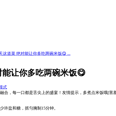
天这道菜 绝对能让你多吃两碗米饭😋 ...
对能让你多吃两碗米饭😋
模式
融合，每一口都是舌尖上的盛宴！友情提示，多煮点米饭哦[害羞
、少许盐和糖，抓匀腌制15分钟。