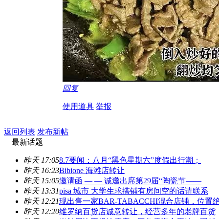
回复
使用道具
举报
返回列表
发布新帖
最新话题
昨天 17:05
8.7要闻：八月“黑色星期六”度假出行潮；
昨天 16:23
Bibione 海滩店转让
昨天 15:05
邀请函 — — 诚邀出席第29届“陶瓷节——
昨天 13:31
pisa 城市 大学生求搭铺有房间空的话请联系
昨天 12:21
现出售一家BAR-TABACCHI混合店铺，位置
昨天 12:20
维罗纳百货店诚意转让，经营多年的老牌百货