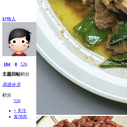
好牧人
104
0
526
主题
回帖
积分
高级会员
积分
526
+ 关注
发消息