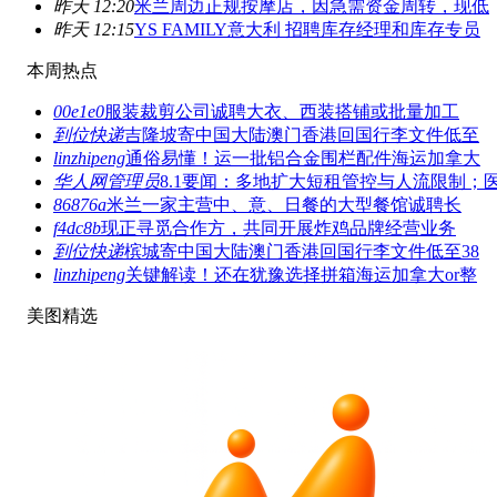
昨天 12:20
米兰周边正规按摩店，因急需资金周转，现低
昨天 12:15
YS FAMILY意大利 招聘库存经理和库存专员
本周热点
00e1e0
服装裁剪公司诚聘大衣、西装搭铺或批量加工
到位快递
吉隆坡寄中国大陆澳门香港回国行李文件低至
linzhipeng
通俗易懂！运一批铝合金围栏配件海运加拿大
华人网管理员
8.1要闻：多地扩大短租管控与人流限制；
86876a
米兰一家主营中、意、日餐的大型餐馆诚聘长
f4dc8b
现正寻觅合作方，共同开展炸鸡品牌经营业务
到位快递
槟城寄中国大陆澳门香港回国行李文件低至38
linzhipeng
关键解读！还在犹豫选择拼箱海运加拿大or整
美图精选