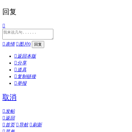
回复


表情

图片
0

返回本版

分享

道具

复制链接

举报
取消

发帖

返回

首页

导航

刷新

菜单