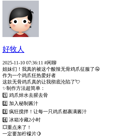
好牧人
2025-11-10 07:36:11
#闲聊
姐妹们！我真的被这个酸辣无骨鸡爪征服了🤤
作为一个鸡爪狂热爱好者
这款无骨鸡爪真的让我彻底沦陷了💘
✨制作方法超简单：
1️⃣ 鸡爪焯水去腥去骨
2️⃣ 加入秘制酱汁
3️⃣ 疯狂搅拌！让每一只鸡爪都裹满酱汁
4️⃣ 冰箱冷藏2小时
💥重点来了！
一定要加柠檬片🍋