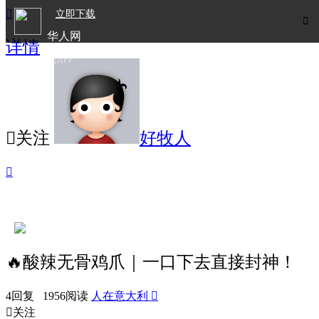

立即下载

华人网
详情
欧洲华人生活APP

关注
好牧人

🔥酸辣无骨鸡爪｜一口下去直接封神！
4回复 1956阅读
人在意大利


关注