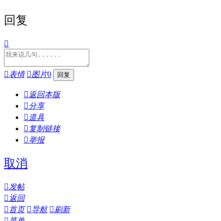
回复


表情

图片
0

返回本版

分享

道具

复制链接

举报
取消

发帖

返回

首页

导航

刷新

菜单