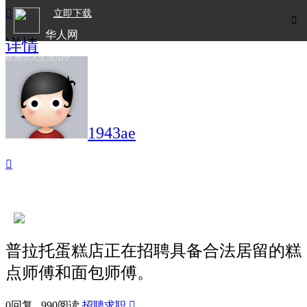

立即下载

华人网
详情
欧洲华人生活APP
1943ae

普拉托蛋糕店正在招聘具备合法居留的糕
点师傅和面包师傅。
0回复 990阅读
招聘求职
