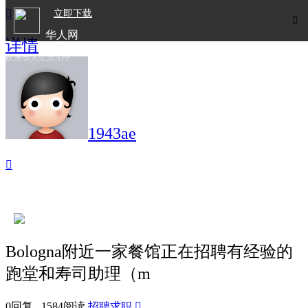

立即下载

华人网
详情
欧洲华人生活APP
1943ae

Bologna附近一家餐馆正在招聘有经验的
跑堂和寿司助理（m
0回复 1584阅读
招聘求职
