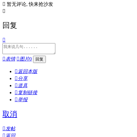

暂无评论, 快来抢沙发

回复


表情

图片
0

返回本版

分享

道具

复制链接

举报
取消

发帖

返回