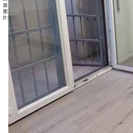
面
图
片: