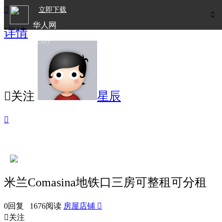

立即下载

华人网
详情
欧洲华人生活APP

关注
星辰

米兰Comasina地铁口三房可整租可分租
0回复 1676阅读
房屋店铺


关注