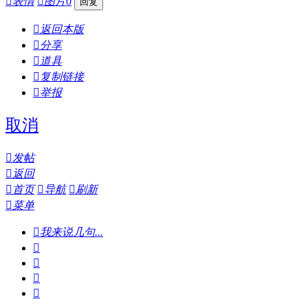

表情

图片
0

返回本版

分享

道具

复制链接

举报
取消

发帖

返回

首页

导航

刷新

菜单

我来说几句...



