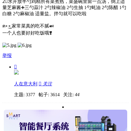
2⃣️水开放半勺鸡精所有菜煮熟，菜盛碗里留一点汤，倒上适
量芝麻酱➕三勺蒜汁 2勺辣椒油 2勺生抽 1勺蚝油 2勺陈醋 1勺
白糖 2勺麻椒油 适量盐。拌匀就可以吃啦
ฅ•·̫•̳ 家常菜真的吃不腻🍛
一个人也要好好吃饭哦❣️
举报

人在意大利

关注
主题: 3377 帖子: 3614
关注:
44