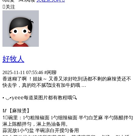

关注
好牧人
2025-11-11 07:55:46
#闲聊
香迷糊了啊 ！姐妹～ 又香又浓好吃到汤都不剩的麻辣烫还不
快去学，真的吃不腻🥰没有加牛奶哦 …
︎︎• ◡•𝕪𝕖𝕖𝕖每道菜图片都有教程哦🔍
🥢【麻辣烫】
1⃣️碗里：1勺粗辣椒面 1勺细辣椒面 半勺白芝麻 半勺陈醋拌匀
淋上陈醋拌匀，淋上热油备用。
蒜泥放1小勺盐 半碗凉白开搅匀备用