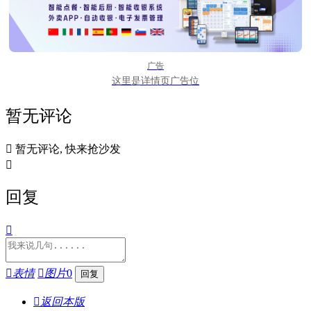
广告
这里是详情页广告位
暂无评论

暂无评论, 快来抢沙发

回复


表情

图片
0

返回本版