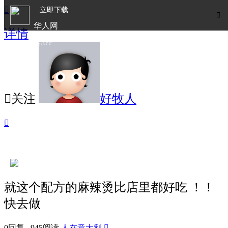

立即下载

华人网
详情
欧洲华人生活APP

关注
好牧人

就这个配方的麻辣烫比店里都好吃 ！！
快去做
0回复 945阅读
人在意大利
