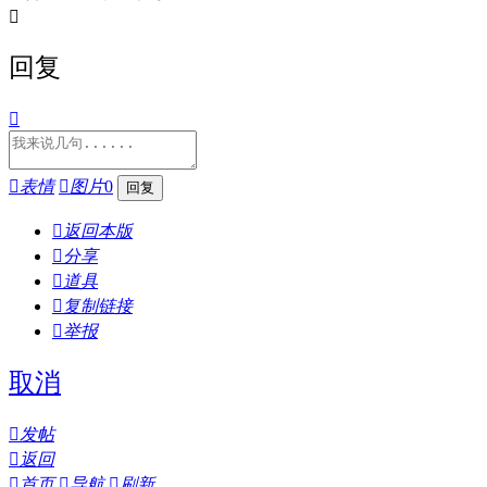

回复


表情

图片
0

返回本版

分享

道具

复制链接

举报
取消

发帖

返回

首页

导航

刷新