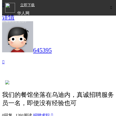

立即下载

华人网
详情
欧洲华人生活APP
645395

我们的餐馆坐落在乌迪内，真诚招聘服务
员一名，即使没有经验也可
0回复 1391阅读
招聘求职
