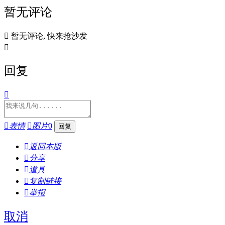
暂无评论

暂无评论, 快来抢沙发

回复


表情

图片
0

返回本版

分享

道具

复制链接

举报
取消