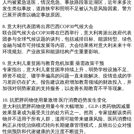
人均被紧急送医，情况危急。事故路段靠近湖区，近年来多次
发生类似事故，道路狭窄和照明不足被认为是风险因素。警方
已展开调查以确定事故原因。
8. 意大利代表团将出席巴西COP30气候大会
联合国气候大会COP30将在巴西举行，意大利将派出政府代表
团参与全球气候议题的谈判，包括减排目标、能源转型、绿色
金融与城市可持续发展等内容。大会结果将对意大利未来十年
环境规划、产业政策和能源结构产生重要影响。
9. 意大利儿童贫困与教育危机加重 亟需政策干预
专家指出，意大利儿童贫困率持续上升，弱势学校设施不足、
师资不稳定、辍学率偏高的问题一直未能解决。疫情造成的学
习差距仍在扩大。报告建议政府增加教育领域的财政投入，并
加强对弱势家庭的支持服务，以改善长期教育不平等现象。
10. 抗肥胖药物使用量激增 医疗消费趋势发生变化
意大利抗肥胖药物使用量今年大幅增加，GLP-1类药物因减重
效果显著成为最受关注的处方药之一。然而，专家提醒该类药
物并不适用于所有人群，滥用可能带来健康风险。医药消费结
构正从传统治病模式转向长期健康管理模式，反映出公众对慢
性病预防和代谢健康的关注度不断提升。