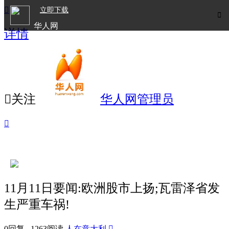

立即下载

华人网
详情
欧洲华人生活APP

关注
华人网管理员

11月11日要闻:欧洲股市上扬;瓦雷泽省发
生严重车祸!
0回复 1263阅读
人在意大利
