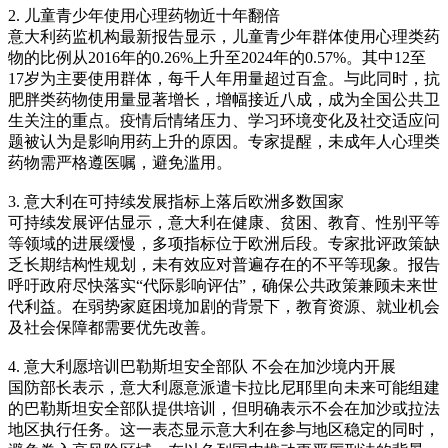
2. 儿童青少年使用心理药物近十年翻倍
意大利药监机构最新报告显示，儿童青少年群体使用心理类药
物的比例从2016年的0.26%上升至2024年的0.57%。其中12至
17岁为主要使用群体，每千人年用量超过百盒。与此同时，抗
肥胖类药物使用量显著增长，增幅接近八成，成为全国公共卫
生关注的重点。疫情后情绪压力、学习环境变化及社交适应问
题被认为是影响用药上升的原因。专家提醒，未成年人心理类
药物需严格遵医嘱，避免滥用。
3. 意大利在可持续发展指标上落后欧洲多数国家
可持续发展评估显示，意大利在健康、贫困、教育、性别平等
等领域的进展缓慢，多项指标位于欧洲后段。专家批评政策缺
乏长期结构性规划，未有效应对普遍存在的不平等现象。报告
呼吁政府尽快落实“代际影响评估”，确保公共政策兼顾未来世
代利益。在弱势家庭困境加剧的背景下，教育资源、就业机会
及社会保障都需要优先改善。
4. 意大利愿培训巴勒斯坦安全部队 不会在加沙境内开展
国防部长表示，意大利愿意派遣卡拉比尼耶里向未来可能组建
的巴勒斯坦安全部队提供培训，但明确表示不会在加沙或拉法
地区执行任务。这一表态显示意大利在参与地区稳定的同时，