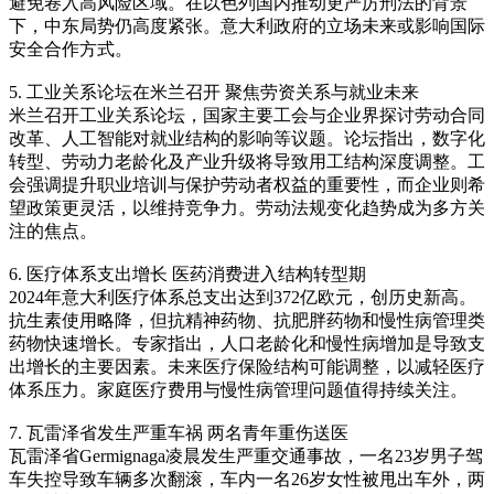
避免卷入高风险区域。在以色列国内推动更严厉刑法的背景
下，中东局势仍高度紧张。意大利政府的立场未来或影响国际
安全合作方式。
5. 工业关系论坛在米兰召开 聚焦劳资关系与就业未来
米兰召开工业关系论坛，国家主要工会与企业界探讨劳动合同
改革、人工智能对就业结构的影响等议题。论坛指出，数字化
转型、劳动力老龄化及产业升级将导致用工结构深度调整。工
会强调提升职业培训与保护劳动者权益的重要性，而企业则希
望政策更灵活，以维持竞争力。劳动法规变化趋势成为多方关
注的焦点。
6. 医疗体系支出增长 医药消费进入结构转型期
2024年意大利医疗体系总支出达到372亿欧元，创历史新高。
抗生素使用略降，但抗精神药物、抗肥胖药物和慢性病管理类
药物快速增长。专家指出，人口老龄化和慢性病增加是导致支
出增长的主要因素。未来医疗保险结构可能调整，以减轻医疗
体系压力。家庭医疗费用与慢性病管理问题值得持续关注。
7. 瓦雷泽省发生严重车祸 两名青年重伤送医
瓦雷泽省Germignaga凌晨发生严重交通事故，一名23岁男子驾
车失控导致车辆多次翻滚，车内一名26岁女性被甩出车外，两