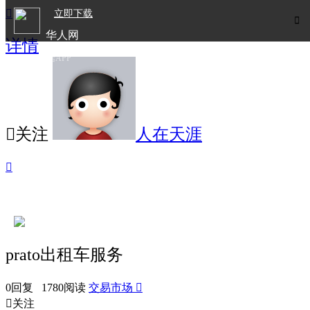

立即下载

华人网
详情
欧洲华人生活APP

关注
人在天涯

prato出租车服务
0回复 1780阅读
交易市场


关注