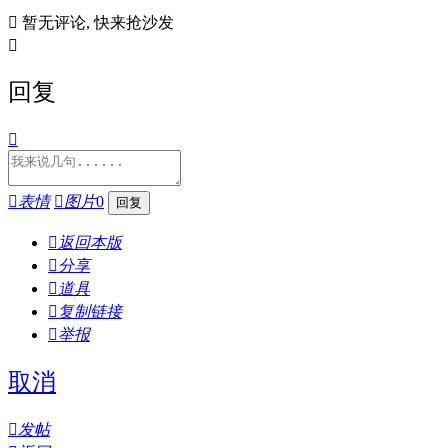

暂无评论, 快来抢沙发

回复


表情

图片
0

返回本版

分享

道具

复制链接

举报
取消

发帖