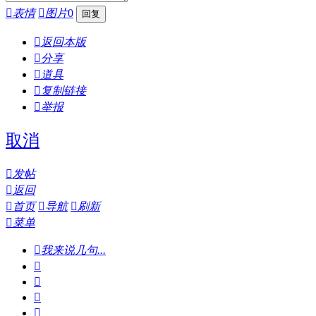

表情

图片
0

返回本版

分享

道具

复制链接

举报
取消

发帖

返回

首页

导航

刷新

菜单

我来说几句...



