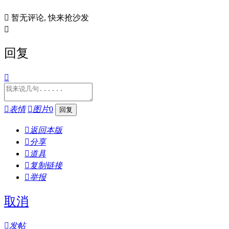

暂无评论, 快来抢沙发

回复


表情

图片
0

返回本版

分享

道具

复制链接

举报
取消

发帖