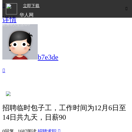

立即下载

华人网
详情
欧洲华人生活APP
b7e3de

招聘临时包子工，工作时间为12月6日至
14日共九天，日薪90
0回复 1687阅读
招聘求职
