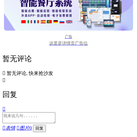
广告
这里是详情页广告位
暂无评论

暂无评论, 快来抢沙发

回复


表情

图片
0