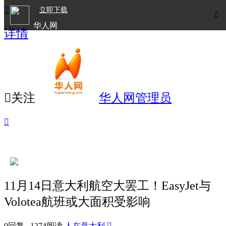

立即下载

华人网
详情
欧洲华人生活APP

关注
华人网管理员

11月14日意大利航空大罢工！EasyJet与
Volotea航班或大面积受影响
0回复 1274阅读
人在意大利
