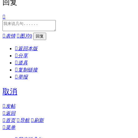
回复


表情

图片
0

返回本版

分享

道具

复制链接

举报
取消

发帖

返回

首页

导航

刷新

菜单