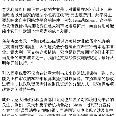
意大利政府目前正在评估的方案是：对重量在2公斤以下、来
自欧盟以外国家的轻型小包裹征收2欧元固定费用。此举将主
要影响来自中国跨境平台的快件，例如Temu和Shein。这些平
台凭借低价和高速物流在意大利市场迅速扩张，而新费用可能
缩小它们与欧洲本地卖家的成本差距。
焦尔杰蒂表示：“我们对Ecofin通过该项针对非欧盟小包裹的
征税措施感到满意，因为这类低价包裹正在严重冲击本地零售
业。意大利一直支持这项措施，它也是欧元集团讨论打击不正
当竞争的重要成果之一。我们也支持尽快实施该规定，最好从
明年开始执行。”
引入固定税费不仅旨在让意大利与未来欧盟法规保持一致，也
能为正在审议的2025年预算案提供财政资源。在预算案的修改
过程中，执政联盟仍需讨论财政资源的分配方式，以确保各项
政策之间维持平衡。
此外，意大利政府和监管部门近期也加强了对跨境电商平台的
关注。例如，意大利反垄断机构曾处罚Shein，指其部分宣传
存在“可能误导消费者”的问题；而法国近期也出现了涉及某中
国平台的调查事件。这些情况都推动了意大利政府要求加强监