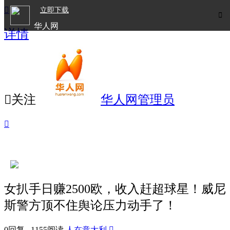

立即下载

华人网
详情
欧洲华人生活APP

关注
华人网管理员

女扒手日赚2500欧，收入赶超球星！威尼
斯警方顶不住舆论压力动手了！
0回复 1155阅读
人在意大利
