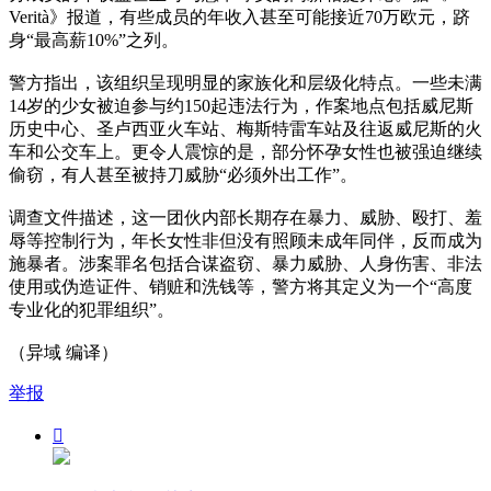
Verità》报道，有些成员的年收入甚至可能接近70万欧元，跻
身“最高薪10%”之列。
警方指出，该组织呈现明显的家族化和层级化特点。一些未满
14岁的少女被迫参与约150起违法行为，作案地点包括威尼斯
历史中心、圣卢西亚火车站、梅斯特雷车站及往返威尼斯的火
车和公交车上。更令人震惊的是，部分怀孕女性也被强迫继续
偷窃，有人甚至被持刀威胁“必须外出工作”。
调查文件描述，这一团伙内部长期存在暴力、威胁、殴打、羞
辱等控制行为，年长女性非但没有照顾未成年同伴，反而成为
施暴者。涉案罪名包括合谋盗窃、暴力威胁、人身伤害、非法
使用或伪造证件、销赃和洗钱等，警方将其定义为一个“高度
专业化的犯罪组织”。
（异域 编译）
举报
