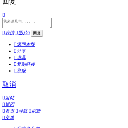
回复


表情

图片
0

返回本版

分享

道具

复制链接

举报
取消

发帖

返回

首页

导航

刷新

菜单