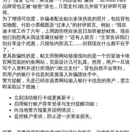
为了“报复”公司，将泄露一个内部促销“漏洞”：即North Face
品牌背包正被“秘密”清仓，只需支付2欧元并留下好评即可获
得。
为了增强可信度，诈骗者配合贴出多张伪造的照片，包括背包
实物图、付款小票截图及“过来人”的好评留言。例如：“我在
迪卡侬工作了六年，上周因拒绝在休息日加班被炒鱿鱼。现在
他们别想再从我这里藏住秘密！”还有人留言：“主管告诉我们
别分享这个优惠，只留给内部员工……但我现在什么都不在乎
了。”
更具欺骗性的是，帖文所附网站链接指向的是一个仿冒迪卡侬
官网页面的钓鱼网站，页面设计几可乱真。然而，用户一旦填
写个人资料并进行所谓的“2欧元支付”，背包自然不会寄到，
而用户的银行卡信息则直接落入诈骗团伙手中。
警方提醒，凡是已经在该类网站输入银行卡信息的用户，需
立
即采取以下措施
：
立刻冻结银行卡或更换新卡
；
启用银行账户异常登录与支付提醒功能
；
向当地警方报案并说明情况
；
监控账户变动，防止进一步资金损失
。