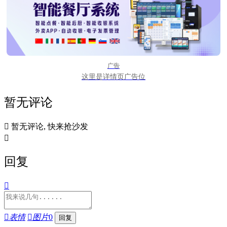
广告
这里是详情页广告位
暂无评论

暂无评论, 快来抢沙发

回复


表情

图片
0