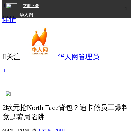

立即下载

华人网
详情
欧洲华人生活APP

关注
华人网管理员

2欧元抢North Face背包？迪卡侬员工爆料
竟是骗局陷阱
0回复 1358阅读
人在意大利
