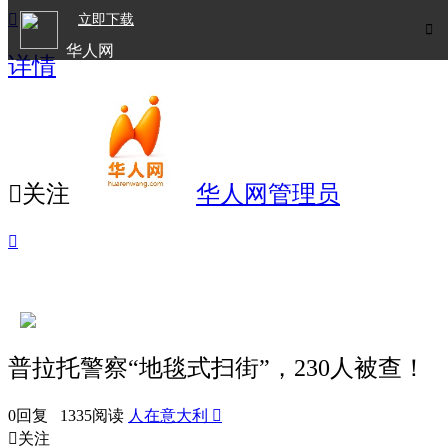

立即下载

华人网
详情
欧洲华人生活APP

关注
华人网管理员

普拉托警察“地毯式扫街”，230人被查！
0回复 1335阅读
人在意大利


关注