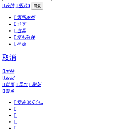

表情

图片
0

返回本版

分享

道具

复制链接

举报
取消

发帖

返回

首页

导航

刷新

菜单

我来说几句...



