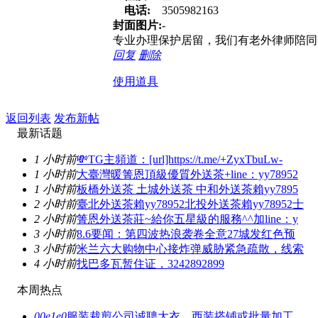
电话:
3505982163
封面图片:
-
专业办理保护居留，我们有老外律师陪同
回复
删除
使用道具
返回列表
发布新帖
最新话题
1 小时前
💸TG主頻道：[url]https://t.me/+ZyxTbuLw-
1 小时前
大臺灣暖箐恩頂級優質外送茶+line：yy78952
1 小时前
板橋外送茶 土城外送茶 中和外送茶賴yy7895
2 小时前
臺北外送茶賴yy78952北投外送茶賴yy78952士
2 小时前
箐恩外送茶莊~給你五星級的服務^^加line：y
3 小时前
8.6要闻：第四波热浪袭卷全意27城发红色预
3 小时前
米兰六大购物中心接炸弹威胁紧急疏散，线索
4 小时前
找巴多瓦暂住证，3242892899
本周热点
00e1e0
服装裁剪公司诚聘大衣、西装搭铺或批量加工