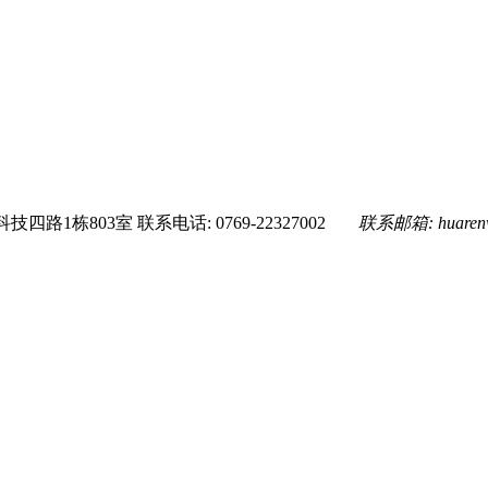
技四路1栋803室
联系电话: 0769-22327002
联系邮箱:
huare