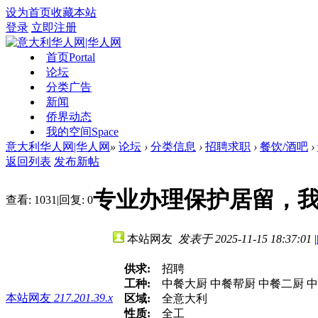
设为首页
收藏本站
登录
立即注册
首页
Portal
论坛
分类广告
新闻
侨界动态
我的空间
Space
意大利华人网|华人网
»
论坛
›
分类信息
›
招聘求职
›
餐饮/酒吧
›
返回列表
发布新帖
专业办理保护居留，
查看:
1031
|
回复:
0
本站网友
发表于 2025-11-15 18:37:01
|
供求:
招聘
工种:
中餐大厨 中餐帮厨 中餐二厨 中餐
本站网友
217.201.39.x
区域:
全意大利
性质:
全工