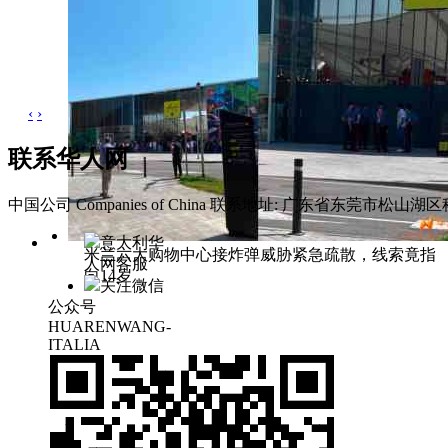
‹
›
联系华人网
中国公司 Companies of China
联系地址: 广东省东莞市松山湖区科
意大利华
米兰六大购物中心接炸弹威胁紧急疏散，线索竟指
人网客服
向14岁
关注微信
公众号
HUARENWANG-
ITALIA