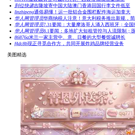
到位快递
吉隆坡寄中国大陆澳门香港回国行李文件低至
linzhipeng
通俗易懂！运一批铝合金围栏配件海运加拿大
华人网管理员
华商纳税人注意！意大利税务推出新规，简
华人网管理员
7.31要闻：大量摩洛哥人涌入西班牙；全国
华人网管理员
8.1要闻：多地扩大短租管控与人流限制；
86876a
米兰一家主营中、意、日餐的大型餐馆诚聘长
f4dc8b
现正寻觅合作方，共同开展炸鸡品牌经营业务
美图精选