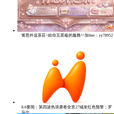
箐恩外送茶莊~給你五星級的服務^^加line：yy78952
8.6要闻：第四波热浪袭卷全意27城发红色预警；罗
马出