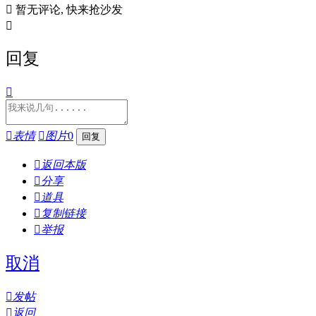

暂无评论, 快来抢沙发

回复


表情

图片
0

返回本版

分享

道具

复制链接

举报
取消

发帖

返回