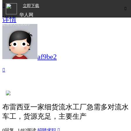

立即下载

华人网
详情
欧洲华人生活APP
af9be2

布雷西亚一家细货流水工厂急需多对流水
车工，货源充足，主要生产
0回复 1482阅读
招聘求职
