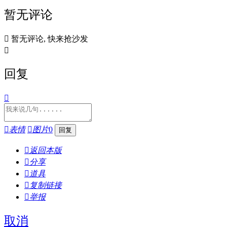
暂无评论

暂无评论, 快来抢沙发

回复


表情

图片
0

返回本版

分享

道具

复制链接

举报
取消