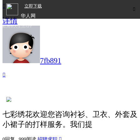

立即下载

华人网
详情
欧洲华人生活APP
7fb891

七彩绣花欢迎您咨询衬衫、卫衣、外套及
小裙子的打样服务。我们提
0回复 999阅读
招聘求职
