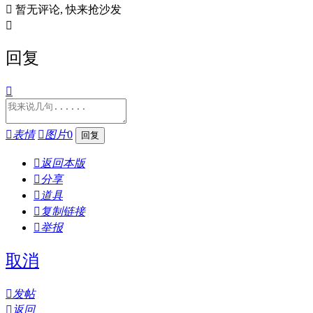

暂无评论, 快来抢沙发

回复


表情

图片
0

返回本版

分享

道具

复制链接

举报
取消

发帖

返回