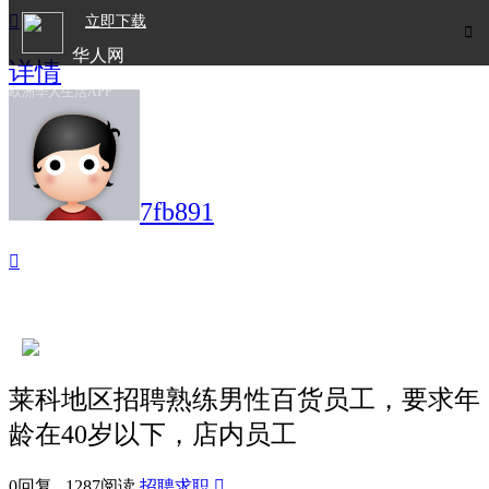

立即下载

华人网
详情
欧洲华人生活APP
7fb891

莱科地区招聘熟练男性百货员工，要求年
龄在40岁以下，店内员工
0回复 1287阅读
招聘求职
