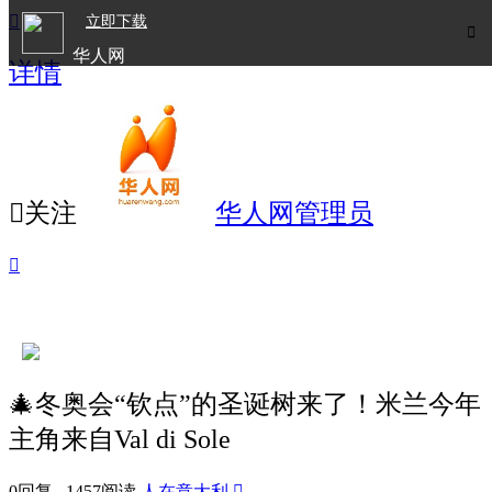

立即下载

华人网
详情
欧洲华人生活APP

关注
华人网管理员

🎄冬奥会“钦点”的圣诞树来了！米兰今年
主角来自Val di Sole
0回复 1457阅读
人在意大利
