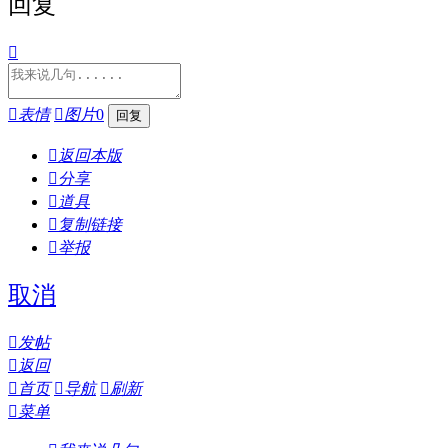
回复


表情

图片
0

返回本版

分享

道具

复制链接

举报
取消

发帖

返回

首页

导航

刷新

菜单