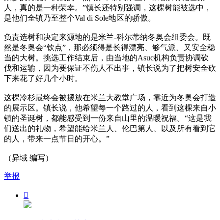
人，真的是一种荣幸。”镇长还特别强调，这棵树能被选中，
是他们全镇乃至整个Val di Sole地区的骄傲。
负责选树和决定来源地的是米兰-科尔蒂纳冬奥会组委会。既
然是冬奥会“钦点”，那必须得是长得漂亮、够气派、又安全稳
当的大树。挑选工作结束后，由当地的Asuc机构负责协调砍
伐和运输，因为要保证不伤人不出事，镇长说为了把树安全砍
下来花了好几个小时。
这棵冷杉最终会被摆放在米兰大教堂广场，靠近为冬奥会打造
的展示区。镇长说，他希望每一个路过的人，看到这棵来自小
镇的圣诞树，都能感受到一份来自山里的温暖祝福。“这是我
们送出的礼物，希望能给米兰人、伦巴第人、以及所有看到它
的人，带来一点节日的开心。”
（异域 编写）
举报
