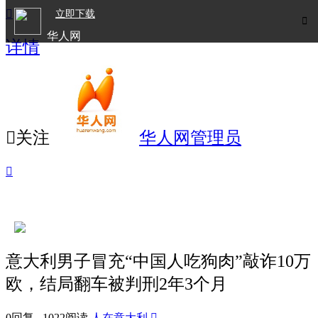

立即下载

华人网
详情
欧洲华人生活APP

关注
华人网管理员

意大利男子冒充“中国人吃狗肉”敲诈10万
欧，结局翻车被判刑2年3个月
0回复 1022阅读
人在意大利
