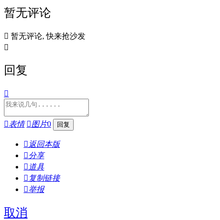
暂无评论

暂无评论, 快来抢沙发

回复


表情

图片
0

返回本版

分享

道具

复制链接

举报
取消