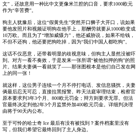
文”，还故意用一种比中文更像米兰腔的口音，要求1000欧元
作为“辛苦费”。
狗主人犹豫后，这位“假黄先生”突然开口狮子大开口，说如果
要他发照片和视频证明狗在他手上，那酬劳就要从1000欧变成
10万欧。而且为了“增加威慑力”，他还威胁说，如果不给钱，
不但不还狗，他还要把狗吃掉，因为“我们中国人都吃狗”。
这话不仅恶意，还带着明显的歧视意味，但狗主人显然没被吓
到。对方一看不奏效，于是发来一张所谓“被他扣押的狗”的照
片。结果夫妻俩一看就笑了——那张图根本是他们自己发在网
上的同一张！
就这样，这位男子连续一个月不停打电话、发信息骚扰，夫妻
俩最后忍无可忍，直接拉黑报警。昨天法庭审理结束，检察官
原本要求判3年3个月、800欧元罚金；辩方则要求无罪。但法
官最终决定判他2年3个月监禁外加400欧元罚金。详细判决理
由将于90天内公布。
至于可怜的哈士奇 Ice 最后有没有被找到？案件档案里没有
写，但我们希望它最终回到了主人身边。