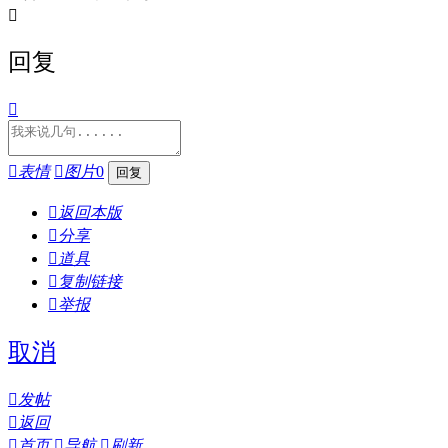

回复


表情

图片
0

返回本版

分享

道具

复制链接

举报
取消

发帖

返回

首页

导航

刷新