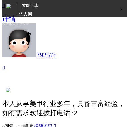

立即下载

华人网
详情
欧洲华人生活APP
39257c

本人从事美甲行业多年，具备丰富经验，
如有需求欢迎拨打电话32
0回复 734阅读
招聘求职
