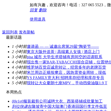
如有兴趣，欢迎咨询！电话：327 065 5523，微信：
回复
删除
使用道具
返回列表
发布新帖
最新话题
1 小时前
邀请函 — — 诚邀出席第29届“陶瓷节——
2 小时前
東京大阪外送茶 | 高端素人女孩 | 酒店上门
3 小时前
pisa 城市 大学生求搭铺有房间空的话请联系
4 小时前
现出售一家BAR-TABACCHI混合店铺，位置绝
4 小时前
维罗纳百货店诚意转让，经营多年的老牌百货
4 小时前
米兰周边正规按摩店，因急需资金周转，现低
4 小时前
YS FAMILY意大利 招聘库存经理和库存专员
5 小时前
现转让大众夏朗七座MPV，手动挡柴油版1.9 T
本周热点
00e1e0
服装裁剪公司诚聘大衣、西装搭铺或批量加工
到位快递
吉隆坡寄中国大陆澳门香港回国行李文件低至