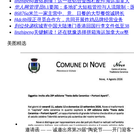
linzhipeng
通俗易懂！运一批铝合金围栏配件海运加拿大
华人网管理员
8.1要闻：多地扩大短租管控与人流限制；
86876a
米兰一家主营中、意、日餐的大型餐馆诚聘长
f4dc8b
现正寻觅合作方，共同开展炸鸡品牌经营业务
到位快递
槟城寄中国大陆澳门香港回国行李文件低至38
linzhipeng
关键解读！还在犹豫选择拼箱海运加拿大or整
美图精选
邀请函 — — 诚邀出席第29届“陶瓷节——开门迎客”