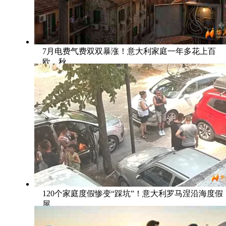
7月电费气费双双暴涨！意大利家庭一年多花上百
欧，秋
120个家庭度假惨变“踩坑”！意大利罗马涅沿海度假
屋