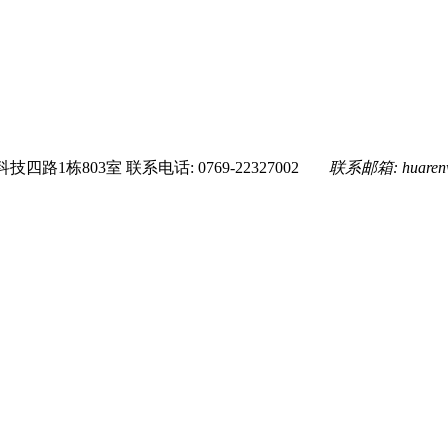
技四路1栋803室
联系电话: 0769-22327002
联系邮箱:
huare