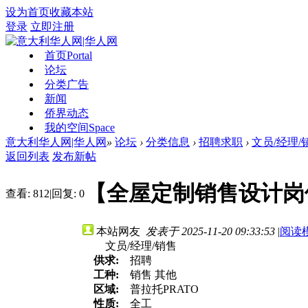
设为首页
收藏本站
登录
立即注册
首页
Portal
论坛
分类广告
新闻
侨界动态
我的空间
Space
意大利华人网|华人网
»
论坛
›
分类信息
›
招聘求职
›
文员/经理/
返回列表
发布新帖
【全屋定制销售设计岗
查看:
812
|
回复:
0
本站网友
发表于 2025-11-20 09:33:53
|
阅读
文员/经理/销售
供求:
招聘
工种:
销售 其他
区域:
普拉托PRATO
性质:
全工