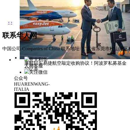
‹
›
联系华人网
中国公司 Companies of China
联系地址: 广东省东莞市松山湖区科
意大利华
廉航巨头易捷航空敲定收购协议！阿波罗私募基金
人网客服
77亿美
关注微信
公众号
HUARENWANG-
ITALIA