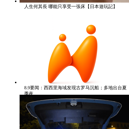
人生何其長 哪能只享受一張床【日本遊玩記】
8.9要闻：西西里海域发现古罗马沉船；多地出台夏
季夜