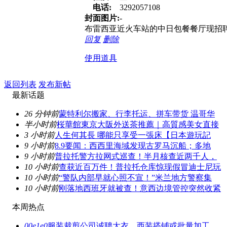
电话:
3292057108
封面图片:
-
布雷西亚近火车站的中日包餐餐厅现招聘中餐
回复
删除
使用道具
返回列表
发布新帖
最新话题
26 分钟前
蒙特利尔搬家、行李托运、拼车带货 温哥华
半小时前
桜華館東京大阪外送茶推薦｜高質感美女直接
3 小时前
人生何其長 哪能只享受一張床【日本遊玩記
9 小时前
8.9要闻：西西里海域发现古罗马沉船；多地
9 小时前
普拉托警方拉网式巡查！半月核查近两千人，
10 小时前
查获近百万件！普拉托仓库惊现假冒迪士尼玩
10 小时前
“警队内部早就心照不宣！”米兰地方警察集
10 小时前
刚落地西班牙就被查！意西边境管控突然收紧
本周热点
00e1e0
服装裁剪公司诚聘大衣、西装搭铺或批量加工