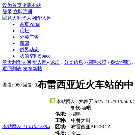
设为首页
收藏本站
登录
立即注册
首页
Portal
论坛
分类广告
新闻
侨界动态
我的空间
Space
意大利华人网|华人网
»
论坛
›
分类信息
›
招聘求职
›
餐饮/酒吧
›
返回列表
发布新帖
布雷西亚近火车站的中
查看:
960
|
回复:
0
本站网友
发表于 2025-11-20 10:56:04
餐饮/酒吧
供求:
招聘
工种:
中餐大厨
本站网友
113.102.238.x
区域:
布雷西亚BRESCIA
性质:
全工