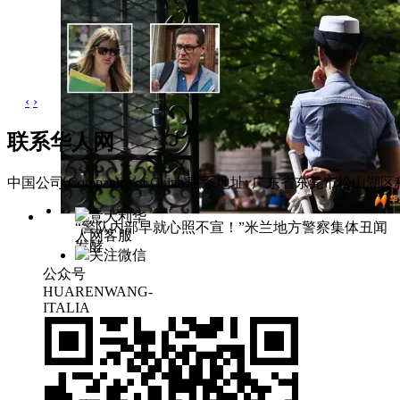
‹
›
联系华人网
中国公司 Companies of China
联系地址: 广东省东莞市松山湖区科
意大利华
“警队内部早就心照不宣！”米兰地方警察集体丑闻
人网客服
发酵
关注微信
公众号
HUARENWANG-
ITALIA