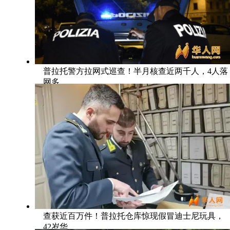
普拉托警方拉网式巡查！半月核查近两千人，4人落
网多
查获近百万件！普拉托仓库惊现假冒迪士尼玩具，
42岁华