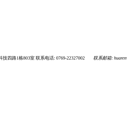
技四路1栋803室
联系电话: 0769-22327002
联系邮箱:
huare