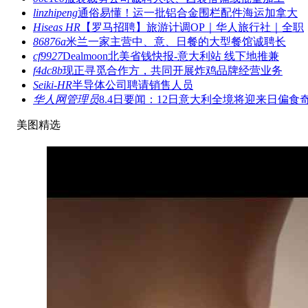
linzhipeng
通俗易懂！运一批铝合金围栏配件海运加拿大
Hiseas HR
【罗马招聘】旅游计调OP｜华人旅行社｜全职
86876a
米兰一家主营中、意、日餐的大型餐馆诚聘长
cf9927
Dealmoon北美省钱快报-意大利站 线下地推兼
f4dc8b
现正寻觅合作方，共同开展炸鸡品牌经营业务
Seiki-HR
半导体公司聘请销售人员
华人网管理员
8.4日要闻：12日意大利全境将迎来日偏食
美图精选