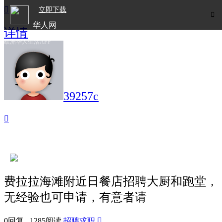

立即下载

华人网
详情
欧洲华人生活APP
39257c

费拉拉海滩附近日餐店招聘大厨和跑堂，
无经验也可申请，有意者请
0回复 1285阅读
招聘求职
