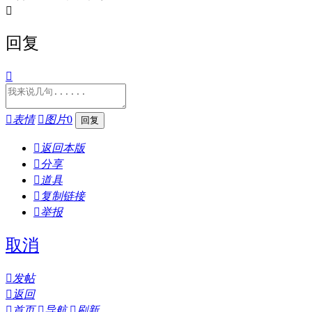

回复


表情

图片
0

返回本版

分享

道具

复制链接

举报
取消

发帖

返回

首页

导航

刷新