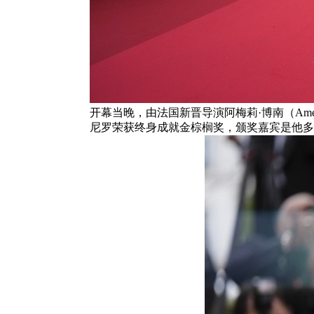
开幕当晚，由法国新晋导演阿梅莉·博南（Améli
尼罗荣获终身成就金棕榈奖，颁奖嘉宾是他多次合