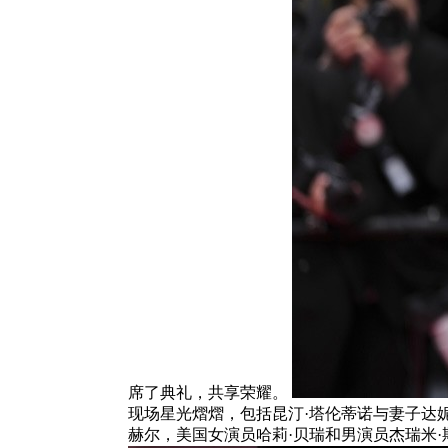
席了典礼，共享荣耀。
现场星光熠熠，包括昆汀·塔伦蒂诺与妻子达妮
赫尔，美国女演员哈莉·贝瑞和男演员杰瑞米