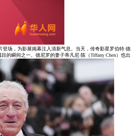
非竞赛单元影片登场，为影展揭幕注入清新气息。当天，传奇影星罗伯特·德
之一。德尼罗的妻子蒂凡尼·陈（Tiffany Chen）也出