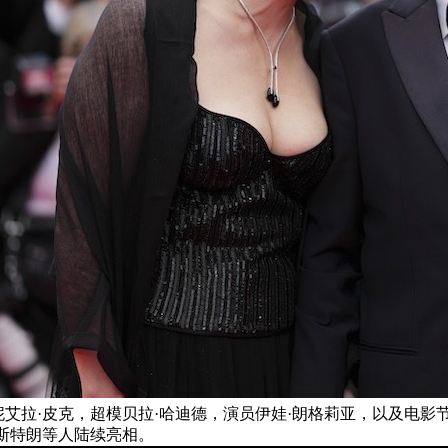
艾拉·皮克，超模贝拉·哈迪德，演员伊娃·朗格莉亚，以及电影
·斯特朗等人陆续亮相。