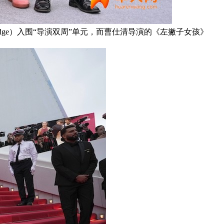
dge）入围“导演双周”单元，而曹仕清导演的《左撇子女孩》