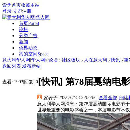
设为首页
收藏本站
登录
立即注册
首页
Portal
论坛
分类广告
新闻
侨界动态
我的空间
Space
意大利华人网|华人网
»
论坛
›
社区板块
›
人在意大利
›
快讯
›
第
返回列表
发布新帖
[快讯]
第78届戛纳电
查看:
1993
|
回复:
0
发表于 2025-5-14 12:02:35
|
查看全部
|
阅读
意大利华人网消息：第78届戛纳国际电影节于
世界最重要的电影盛会之一，本届电影节不仅