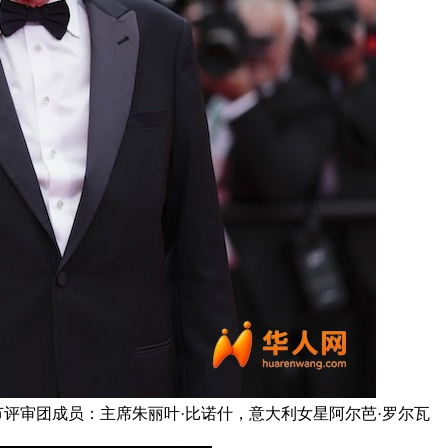
节评审团成员：主席朱丽叶·比诺什，意大利女星阿尔芭·罗尔瓦