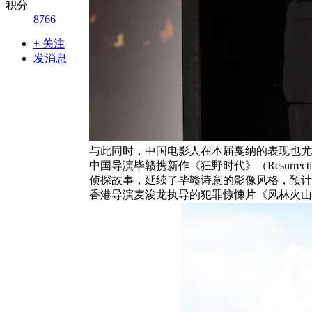
积分
8766
+ 关注
发消息
与此同时，中国电影人在本届戛纳的表现也尤
中国导演毕赣携新作《狂野时代》（Resur
侦探故事，延续了毕赣诗意的影像风格，预计
香港导演麦浚龙执导的犯罪惊悚片《风林火山