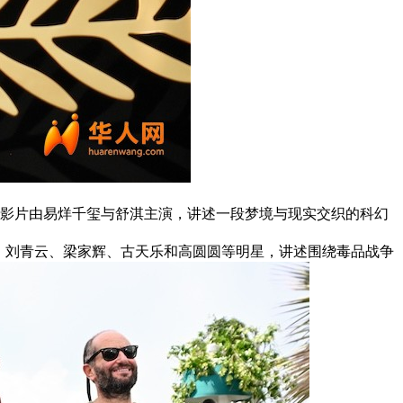
作品。影片由易烊千玺与舒淇主演，讲述一段梦境与现实交织的科幻
武、刘青云、梁家辉、古天乐和高圆圆等明星，讲述围绕毒品战争