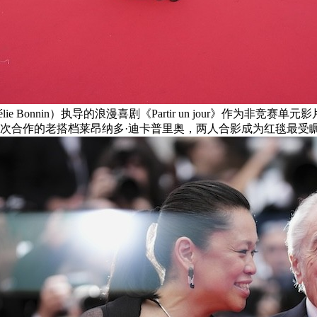
e Bonnin）执导的浪漫喜剧《Partir un jour》作为
作的老搭档莱昂纳多·迪卡普里奥，两人合影成为红毯最受瞩目的瞬间