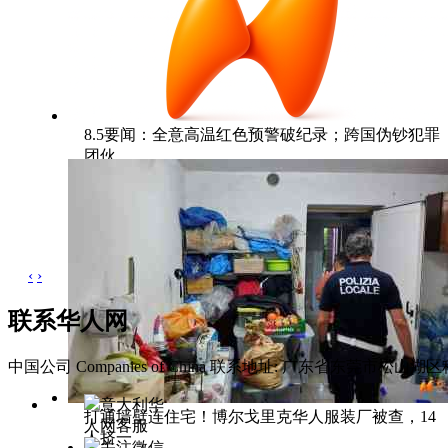
8.5要闻：全意高温红色预警破纪录；跨国伪钞犯罪
团伙
‹
›
联系华人网
中国公司 Companies of China
联系地址: 广东省东莞市松山湖区科
意大利华
打通墙壁连住宅！博尔戈里克华人服装厂被查，14
人网客服
人挤一
关注微信