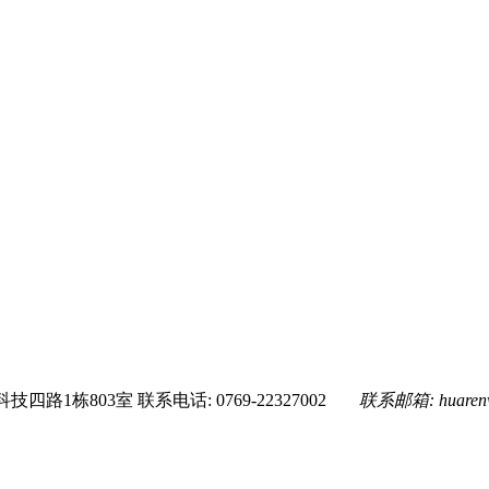
技四路1栋803室
联系电话: 0769-22327002
联系邮箱:
huare