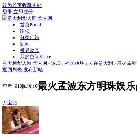
设为首页
收藏本站
登录
立即注册
首页
Portal
论坛
分类广告
新闻
侨界动态
我的空间
Space
意大利华人网|华人网
»
论坛
›
社区板块
›
人在意大利
›
最火孟波
返回列表
发布新帖
最火孟波东方明珠娱乐
查看:
913
|
回复:
0
万宝路