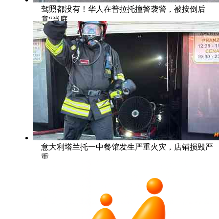
驾照都没有！华人在普拉托撞警袭警，被按倒后
竟“当庭
意大利塔兰托一中餐馆发生严重火灾，店铺损毁严
重