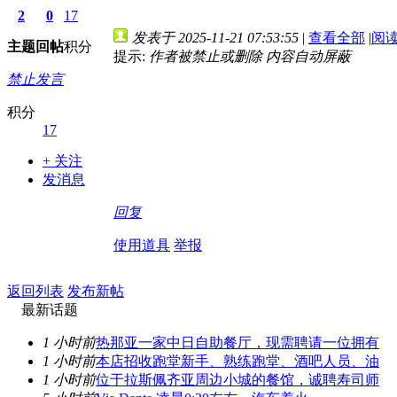
2
0
17
发表于 2025-11-21 07:53:55
|
查看全部
|
阅
主题
回帖
积分
提示:
作者被禁止或删除 内容自动屏蔽
禁止发言
积分
17
+ 关注
发消息
回复
使用道具
举报
返回列表
发布新帖
最新话题
1 小时前
热那亚一家中日自助餐厅，现需聘请一位拥有
1 小时前
本店招收跑堂新手、熟练跑堂、酒吧人员、油
1 小时前
位于拉斯佩齐亚周边小城的餐馆，诚聘寿司师