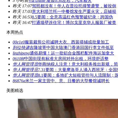
5 小时前
Via Dante 凌晨0:30左右，汽车着火
昨天 17:07
驾照都没有！华人在普拉托撞警袭警，被按倒
昨天 17:03
意大利塔兰托一中餐馆发生严重火灾，店铺损
昨天 16:53
8.5要闻：全意高温红色预警破纪录；跨国伪
昨天 16:47
打通墙壁连住宅！博尔戈里克华人服装厂被查
本周热点
00e1e0
服装裁剪公司诚聘大衣、西装搭铺或批量加工
到位快递
吉隆坡寄中国大陆澳门香港回国行李文件低至
linzhipeng
通俗易懂！运一批铝合金围栏配件海运加拿大
06108f
中国街现有标准大房间对外出租，环境舒适整
华人网管理员
华商纳税人注意！意大利税务推出新规，简
华人网管理员
7.31要闻：大量摩洛哥人涌入西班牙；全国
华人网管理员
8.1要闻：多地扩大短租管控与人流限制；
86876a
米兰一家主营中、意、日餐的大型餐馆诚聘长
美图精选