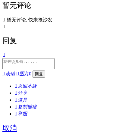
暂无评论

暂无评论, 快来抢沙发

回复


表情

图片
0

返回本版

分享

道具

复制链接

举报
取消