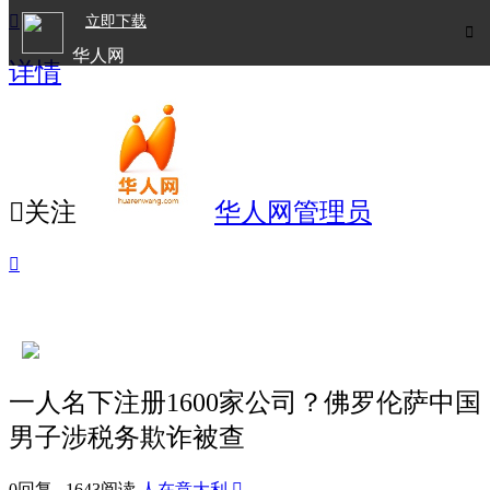

立即下载

华人网
详情
欧洲华人生活APP

关注
华人网管理员

一人名下注册1600家公司？佛罗伦萨中国
男子涉税务欺诈被查
0回复 1643阅读
人在意大利
