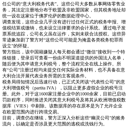
任公司的“意大利税务代表”。这些公司大多数从事网络零售业
务，其法定注册地分布于欧盟及非欧盟国家，但其税务地址却
统一设在这家位于佛罗伦萨的数据处理中心。
调查发现，这些企业几乎没有进行过任何正式的税务申报、增
值税结算或缴纳，也未设立法律要求的会计系统。通过电子发
票系统追踪，公司名义虽在运作，实则未获合法授权。这些异
常迹象加剧了警方对“这些公司可能是为掩盖各类税务犯罪而
设立”的怀疑。
警方指出，该中国籍嫌疑人每天都会通过“微信”接收到一个特
殊链接，登录后可查看一份由不明渠道提供的外国法人名单，
随后便为其申请意大利税号，整个流程完全在线上操作。所
有“公司”注册过程均未提交任何实际业务材料，也不具备在意
大利合法开展代表业务所需的主客观条件。
税务局得知情况后迅速行动，已正式关闭该“代表性公司”的意
大利增值税号（partita IVA），以阻止更多虚假企业的税号注
册。此外，对于这1600家注册企业中的1000余家，目前已启动
罚款程序，同时推进关闭其意大利税号及将其从欧洲增值税数
据库（VIES）中剔除。该数据库的存在原本是为了允许企业
在欧盟范围内进行跨境交易。
目前，调查仍在继续，警方正深入分析这些“幽灵公司”的账务
流向，以确定是否涉及更大范围的逃税或洗钱行为。