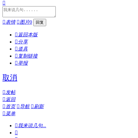


表情

图片
0

返回本版

分享

道具

复制链接

举报
取消

发帖

返回

首页

导航

刷新

菜单

我来说几句...
