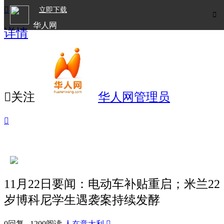

立即下载

华人网
详情
欧洲华人生活APP

关注
华人网管理员

11月22日要闻：电动车补贴重启；米兰22
岁博科尼学生遇袭案持续发酵
0回复 1200阅读
人在意大利
