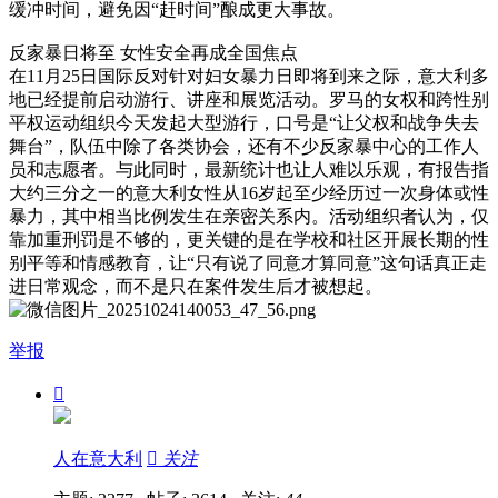
缓冲时间，避免因“赶时间”酿成更大事故。
反家暴日将至 女性安全再成全国焦点
在11月25日国际反对针对妇女暴力日即将到来之际，意大利多
地已经提前启动游行、讲座和展览活动。罗马的女权和跨性别
平权运动组织今天发起大型游行，口号是“让父权和战争失去
舞台”，队伍中除了各类协会，还有不少反家暴中心的工作人
员和志愿者。与此同时，最新统计也让人难以乐观，有报告指
大约三分之一的意大利女性从16岁起至少经历过一次身体或性
暴力，其中相当比例发生在亲密关系内。活动组织者认为，仅
靠加重刑罚是不够的，更关键的是在学校和社区开展长期的性
别平等和情感教育，让“只有说了同意才算同意”这句话真正走
进日常观念，而不是只在案件发生后才被想起。
举报

人在意大利

关注