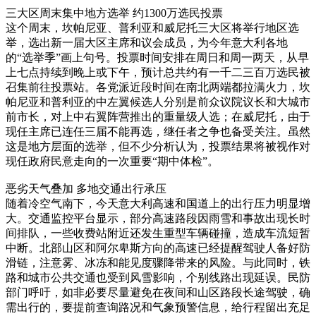
三大区周末集中地方选举 约1300万选民投票
这个周末，坎帕尼亚、普利亚和威尼托三大区将举行地区选
举，选出新一届大区主席和议会成员，为今年意大利各地
的“选举季”画上句号。投票时间安排在周日和周一两天，从早
上七点持续到晚上或下午，预计总共约有一千二三百万选民被
召集前往投票站。各党派近段时间在南北两端都拉满火力，坎
帕尼亚和普利亚的中左翼候选人分别是前众议院议长和大城市
前市长，对上中右翼阵营推出的重量级人选；在威尼托，由于
现任主席已连任三届不能再选，继任者之争也备受关注。虽然
这是地方层面的选举，但不少分析认为，投票结果将被视作对
现任政府民意走向的一次重要“期中体检”。
恶劣天气叠加 多地交通出行承压
随着冷空气南下，今天意大利高速和国道上的出行压力明显增
大。交通监控平台显示，部分高速路段因雨雪和事故出现长时
间排队，一些收费站附近还发生重型车辆碰撞，造成车流短暂
中断。北部山区和阿尔卑斯方向的高速已经提醒驾驶人备好防
滑链，注意雾、冰冻和能见度骤降带来的风险。与此同时，铁
路和城市公共交通也受到风雪影响，个别线路出现延误。民防
部门呼吁，如非必要尽量避免在夜间和山区路段长途驾驶，确
需出行的，要提前查询路况和气象预警信息，给行程留出充足