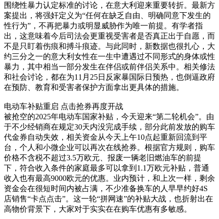
围绕性暴力认定标准的讨论，在意大利迎来重要转折。最新方
案提出，将强奸定义为“任何在缺乏自由、明确同意下发生的
性行为”，不再把暴力或明显威胁作为唯一前提。有学者指
出，这意味着今后司法会更重视受害者是否真正出于自愿，而
不是只盯着伤痕和搏斗痕迹。与此同时，新数据也很扎心，大
约三分之一的意大利女性在一生中遭遇过不同形式的身体或性
暴力，其中相当一部分发生在伴侣或前伴侣关系中。相关修法
和社会讨论，都在为11月25日反家暴国际日预热，也倒逼政府
在预防、教育和受害者保护方面拿出更具体的措施。
电动车补贴重启 点击抢券再度开战
被抢空的2025年电动车国家补贴，今天迎来“第二轮机会”。由
于不少经销商在规定30天内没完成手续，部分此前发放的购车
代金券自动失效，相关资金从今天上午10点起重新回流到平
台，个人和小微企业可以再次在线抢券。根据官方规则，购车
价格不含税不超过3.5万欧元、报废一辆老旧燃油车的前提
下，符合收入条件的家庭最多可以拿到1.1万欧元补贴，普通
收入也有最高9000欧元的优惠。业内预计，和上次一样，剩余
资金会在很短时间内被占满，不少准备换车的人早早约好4S
店销售“卡点点击”。这一轮“拼网速”的补贴大战，也折射出在
高物价背景下，大家对于实实在在购车优惠有多敏感。