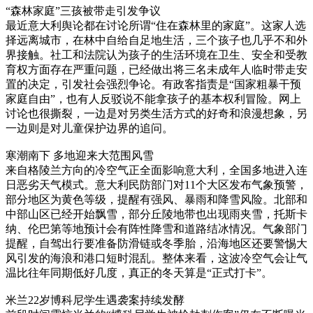
“森林家庭”三孩被带走引发争议
最近意大利舆论都在讨论所谓“住在森林里的家庭”。这家人选
择远离城市，在林中自给自足地生活，三个孩子也几乎不和外
界接触。社工和法院认为孩子的生活环境在卫生、安全和受教
育权方面存在严重问题，已经做出将三名未成年人临时带走安
置的决定，引发社会强烈争论。有政客指责是“国家粗暴干预
家庭自由”，也有人反驳说不能拿孩子的基本权利冒险。网上
讨论也很撕裂，一边是对另类生活方式的好奇和浪漫想象，另
一边则是对儿童保护边界的追问。
寒潮南下 多地迎来大范围风雪
来自格陵兰方向的冷空气正全面影响意大利，全国多地进入连
日恶劣天气模式。意大利民防部门对11个大区发布气象预警，
部分地区为黄色等级，提醒有强风、暴雨和降雪风险。北部和
中部山区已经开始飘雪，部分丘陵地带也出现雨夹雪，托斯卡
纳、伦巴第等地预计会有阵性降雪和道路结冰情况。气象部门
提醒，自驾出行要准备防滑链或冬季胎，沿海地区还要警惕大
风引发的海浪和港口短时混乱。整体来看，这波冷空气会让气
温比往年同期低好几度，真正的冬天算是“正式打卡”。
米兰22岁博科尼学生遇袭案持续发酵