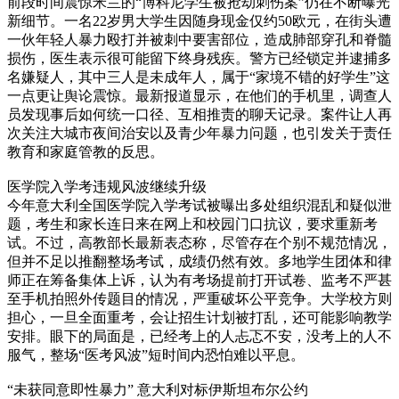
前段时间震惊米兰的“博科尼学生被抢劫刺伤案”仍在不断曝光
新细节。一名22岁男大学生因随身现金仅约50欧元，在街头遭
一伙年轻人暴力殴打并被刺中要害部位，造成肺部穿孔和脊髓
损伤，医生表示很可能留下终身残疾。警方已经锁定并逮捕多
名嫌疑人，其中三人是未成年人，属于“家境不错的好学生”这
一点更让舆论震惊。最新报道显示，在他们的手机里，调查人
员发现事后如何统一口径、互相推责的聊天记录。案件让人再
次关注大城市夜间治安以及青少年暴力问题，也引发关于责任
教育和家庭管教的反思。
医学院入学考违规风波继续升级
今年意大利全国医学院入学考试被曝出多处组织混乱和疑似泄
题，考生和家长连日来在网上和校园门口抗议，要求重新考
试。不过，高教部长最新表态称，尽管存在个别不规范情况，
但并不足以推翻整场考试，成绩仍然有效。多地学生团体和律
师正在筹备集体上诉，认为有考场提前打开试卷、监考不严甚
至手机拍照外传题目的情况，严重破坏公平竞争。大学校方则
担心，一旦全面重考，会让招生计划被打乱，还可能影响教学
安排。眼下的局面是，已经考上的人忐忑不安，没考上的人不
服气，整场“医考风波”短时间内恐怕难以平息。
“未获同意即性暴力” 意大利对标伊斯坦布尔公约