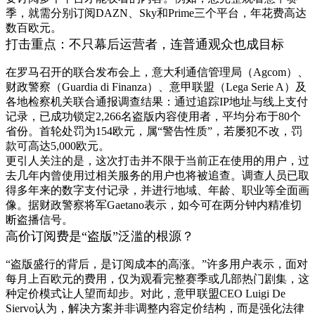
季，就需分别订阅DAZN、Sky和Prime三个平台，年花费高达
数百欧元。
打击重点：不只幕后运营者，连普通观众也成目标
在罗马召开的联合发布会上，意大利通信管理局（Agcom）、
财政警察（Guardia di Finanza）、意甲联盟（Lega Serie A）及
各地检察机关联合通报调查结果：通过追踪IP地址与线上支付
记录，已成功锁定2,266名盗版内容使用者，平均分布于80个
省份。首轮处罚为154欧元，属“警告性质”，若屡犯不改，罚
款可高达5,000欧元。
更引人关注的是，这次打击并不限于当前正在使用的用户，过
去几年内曾使用过相关服务的用户也将被追查。调查人员已取
得多年来的数字支付记录，并进行地域、年龄、职业等全面画
像。据财政警察将军Gaetano表示，如今可在两分钟内精准切
断盗播信号。
高价订阅费是“盗版”泛滥的根源？
“盗版盛行的背后，是订阅成本的高涨。”许多用户表示，面对
每月上百欧元的费用，仅为观看完整赛季或几部热门剧集，这
种定价模式让人望而却步。对此，意甲联盟CEO Luigi De
Siervo认为，解决方案并非调整内容定价结构，而是强化法律