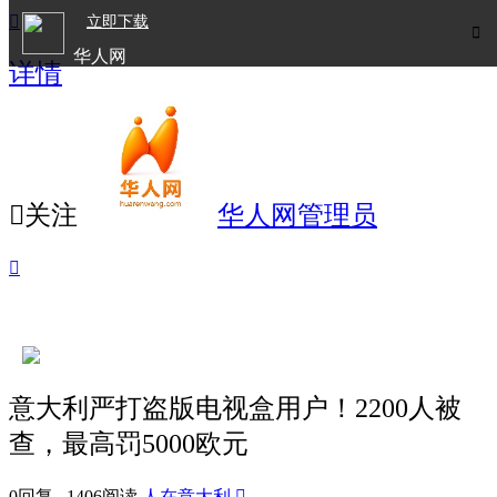

立即下载

华人网
详情
欧洲华人生活APP

关注
华人网管理员

意大利严打盗版电视盒用户！2200人被
查，最高罚5000欧元
0回复 1406阅读
人在意大利
