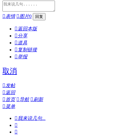

表情

图片
0

返回本版

分享

道具

复制链接

举报
取消

发帖

返回

首页

导航

刷新

菜单

我来说几句...

