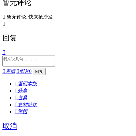
暂无评论

暂无评论, 快来抢沙发

回复


表情

图片
0

返回本版

分享

道具

复制链接

举报
取消