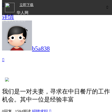

立即下载

华人网
详情
欧洲华人生活APP
b5a838

我们是一对夫妻，寻求在中日餐厅的工作
机会。其中一位是经验丰富
0回复 1594阅读
招聘求职
