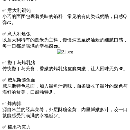
✅ 意大利馄饨
小巧的面团包裹着美味的馅料，常见的有肉类或奶酪，口感Q
弹🧀。
✅ 意大利烩饭
以意大利特有的圆米为主料，慢慢炖煮至奶油般的细腻口感，
每一口都是满满的幸福感🧁。
✅ 撒丁岛烤乳猪
传统撒丁岛美食，香嫩的烤乳猪皮脆肉嫩，让人回味无穷🥩。
✅ 威尼斯墨鱼面
威尼斯特色意面，加入墨鱼汁调味，面条吸收了墨汁的深色与
海鲜的鲜美，口感独特🦑。
✅ 炸肉排
源自米兰的经典菜肴，外层酥脆金黄，内里鲜嫩多汁，咬一口
就能感受到满满的幸福感🍖。
✅ 榛果巧克力