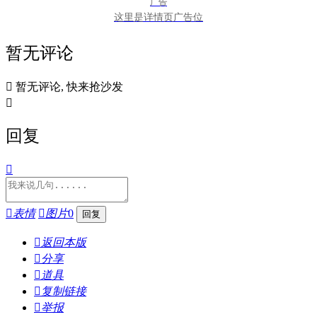
广告
这里是详情页广告位
暂无评论

暂无评论, 快来抢沙发

回复


表情

图片
0

返回本版

分享

道具

复制链接

举报