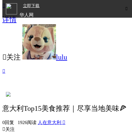

立即下载

华人网
详情
欧洲华人生活APP

关注
lulu

意大利Top15美食推荐｜尽享当地美味🍕
0回复 1926阅读
人在意大利


关注