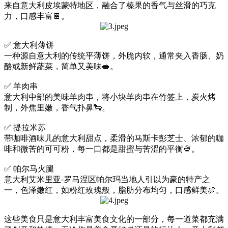
来自意大利皮埃蒙特地区，融合了榛果的香气与丝滑的巧克
力，口感丰富🍫。
✅ 意大利薄饼
一种源自意大利的传统平薄饼，外脆内软，通常夹入香肠、奶
酪或新鲜蔬菜，简单又美味🥪。
✅ 羊肉串
意大利中部的美味羊肉串，将小块羊肉串在竹签上，炭火烤
制，外焦里嫩，香气扑鼻🐑。
✅ 提拉米苏
带咖啡酒味儿的意大利甜点，柔滑的马斯卡彭芝士、浓郁的咖
啡和微苦的可可粉，每一口都是甜蜜与苦涩的平衡🍨。
✅ 帕尔马火腿
意大利艾米里亚-罗马涅区帕尔玛当地人引以为豪的特产之
一，色泽嫩红，如粉红玫瑰般，脂肪分布均匀，口感鲜美🍖。
这些美食只是意大利丰富美食文化的一部分，每一道菜都充满